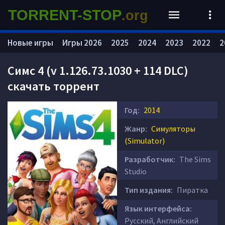
TORRENT-STOP
.org
Новые игры
Игры 2026
2025
2024
2023
2022
2
Симс 4 (v 1.126.73.1030 + 114 DLC)
скачать торрент
Год:
2014
Жанр:
Симуляторы
(Simulator)
Разработчик:
The Sims
Studio
Тип издания:
Пиратка
Язык интерфейса:
Русский, Английский