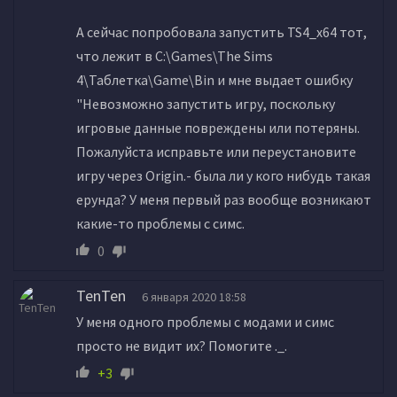
А сейчас попробовала запустить TS4_x64 тот,
что лежит в C:\Games\The Sims
4\Таблетка\Game\Bin и мне выдает ошибку
"Невозможно запустить игру, поскольку
игровые данные повреждены или потеряны.
Пожалуйста исправьте или переустановите
игру через Origin.- была ли у кого нибудь такая
ерунда? У меня первый раз вообще возникают
какие-то проблемы с симс.
0
TenTen
6 января 2020 18:58
У меня одного проблемы с модами и симс
просто не видит их? Помогите ._.
+3