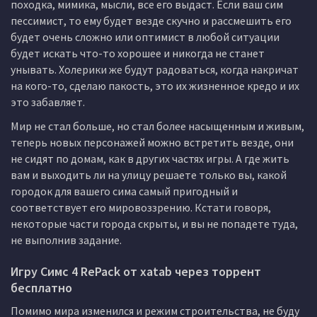
походка, мимика, мысли, все его выдаст. Если ваш сим
пессимист, то ему будет везде скучно и рассмешить его
будет очень сложно или оптимист в любой ситуации
будет искать что-то хорошее и никогда не станет
унывать. Холерики же будут радоваться, когда накричат
на кого-то, сделаю пакость, это их жизненное кредо и их
это забавляет.
Мир не стал больше, но стал более насыщенным и живым,
теперь новых персонажей можно встретить везде, они
не сидят по домам, как в других частях игры. А где жить
вам и выходить ли на улицу решаете только вы, какой
городок для вашего сима самый пригодный и
соответствует его мировоззрению. Кстати говоря,
некоторые части города скрыты, и вы не попадете туда,
не выполнив задание.
Игру Симс 4 RePack от xatab через торрент
бесплатно
Помимо мира изменился и режим строительства, не буду