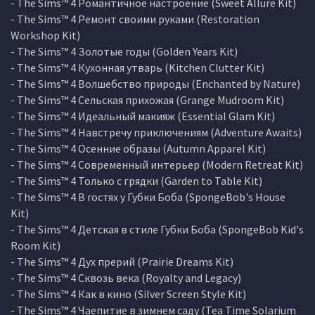
- The Sims™ 4 Романтичное настроение (Sweet Allure Kit)
- The Sims™ 4 Ремонт своими руками (Restoration
Workshop Kit)
- The Sims™ 4 Золотые годы (Golden Years Kit)
- The Sims™ 4 Кухонная утварь (Kitchen Clutter Kit)
- The Sims™ 4 Волшебство природы (Enchanted by Nature)
- The Sims™ 4 Сельская прихожая (Grange Mudroom Kit)
- The Sims™ 4 Идеальный макияж (Essential Glam Kit)
- The Sims™ 4 Навстречу приключениям (Adventure Awaits)
- The Sims™ 4 Осенние образы (Autumn Apparel Kit)
- The Sims™ 4 Современный интерьер (Modern Retreat Kit)
- The Sims™ 4 Только с грядки (Garden to Table Kit)
- The Sims™ 4 В гостях у Губки Боба (SpongeBob's House
Kit)
- The Sims™ 4 Детская в стиле Губки Боба (SpongeBob Kid's
Room Kit)
- The Sims™ 4 Дух прерий (Prairie Dreams Kit)
- The Sims™ 4 Сквозь века (Royalty and Legacy)
- The Sims™ 4 Как в кино (Silver Screen Style Kit)
- The Sims™ 4 Чаепитие в зимнем саду (Tea Time Solarium