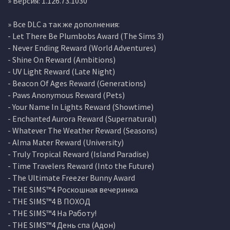
» Версия: 1.126.73.1030
» Все DLC а так же дополнения:
- Let There Be Plumbobs Award (The Sims 3)
- Never Ending Reward (World Adventures)
- Shine On Reward (Ambitions)
- UV Light Reward (Late Night)
- Beacon Of Ages Reward (Generations)
- Paws Anonymous Reward (Pets)
- Your Name In Lights Reward (Showtime)
- Enchanted Aurora Reward (Supernatural)
- Whatever The Weather Reward (Seasons)
- Alma Mater Reward (University)
- Truly Tropical Reward (Island Paradise)
- Time Travelers Reward (Into the Future)
- The Ultimate Freezer Bunny Award
- THE SIMS™4 Роскошная вечеринка
- THE SIMS™4 В ПОХОД
- THE SIMS™4 На Работу!
- THE SIMS™4 День спа (Адон)