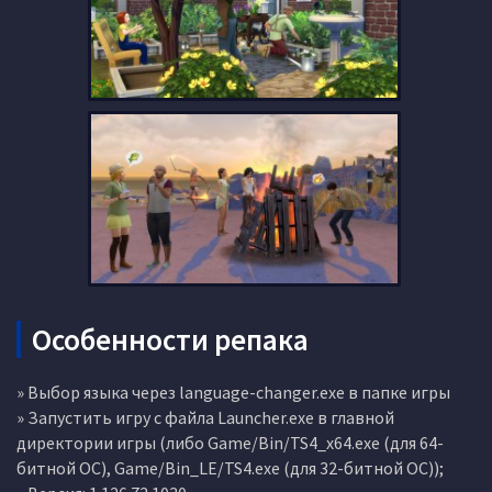
Особенности репака
» Выбор языка через language-changer.exe в папке игры
» Запустить игру с файла Launcher.exe в главной
директории игры (либо Game/Bin/TS4_x64.exe (для 64-
битной ОС), Game/Bin_LE/TS4.exe (для 32-битной ОС));