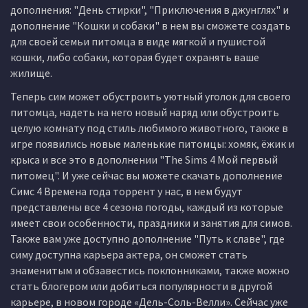
дополнения: "День стирки", "Приключения в джунглях" и
дополнение "Кошки и собаки" в нем вы сможете создать
для своей семьи питомца в виде мягкой и пушистой
кошки, либо собаки, которая будет охранять ваше
жилище.
Теперь сим может обустроить уютный уголок для своего
питомца, надеть на него новый наряд или обустроить
целую комнату под стиль любимого животного, также в
игре появились новые маленькие питомцы: хомяк, ёжик и
крыса и все это в дополнении "The Sims 4 Мой первый
питомец". И уже сейчас вы можете скачать дополнение
Симс 4 Времена года торрент у нас, в нем будут
представлены все 4 сезона погоды, каждый из которые
имеет свои особенности, праздники и занятия для симов.
Также вам уже доступно дополнение "Путь к славе", где
симу доступна карьера актера, он сможет стать
знаменитым и обзавестись поклонниками, также можно
стать блогером или добиться популярности в другой
карьере, в новом городе «Дель-Соль-Велли». Сейчас уже