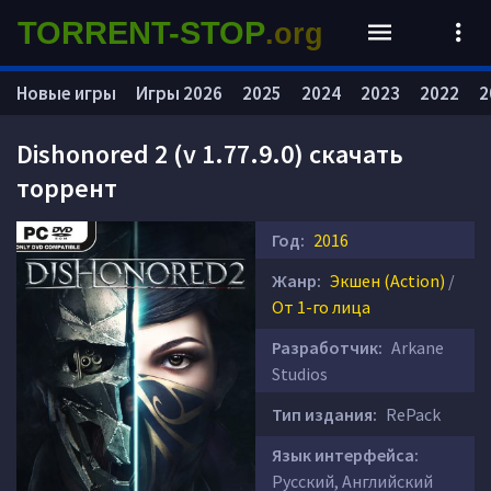
TORRENT-STOP
.org
Новые игры
Игры 2026
2025
2024
2023
2022
2
Dishonored 2 (v 1.77.9.0) скачать
торрент
Год:
2016
Жанр:
Экшен (Action)
/
От 1-го лица
Разработчик:
Arkane
Studios
Тип издания:
RePack
Язык интерфейса:
Русский, Английский