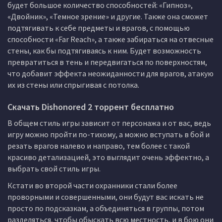
будет большое количество способностей: «Гипноз»,
«Двойник», «Темное зрение» и другие. Также она сможет
подтягивать к себе предметы и врагов, с помощью
способности «Far Reach», а также забираться на отвесные
стены, как бы подтягиваясь к ним. Будет возможность
превратиться в тень и передвигаться по поверхностям,
что добавит эффекта неожиданности для врагов, атакую
их из стены или спрыгивая с потолка.
Скачать Dishonored 2 торрент бесплатно
В общем стиль игры зависит от персонажа и от вас, ведь
игру можно пройти по-тихому, а можно вступать в бой и
резать врагов налево и направо, тем более с такой
красиво детализацией, это выглядит очень эффектно, а
выбрать свой стиль игры.
Кстати во второй части охранники стали более
проворными и совершенными, они будут вас искать не
просто по подсказкам, а объединяться в группы, потом
разделяться, чтобы обыскать всю местность, и в бою они