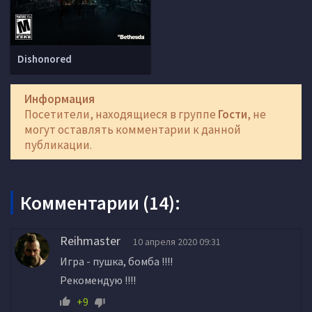
Dishonored
Информация
Посетители, находящиеся в группе
Гости
, не
могут оставлять комментарии к данной
публикации.
Комментарии (14):
Reihmaster
10 апреля 2020 09:31
Игра - пушка, бомба !!!!
Рекомендую !!!!
+9