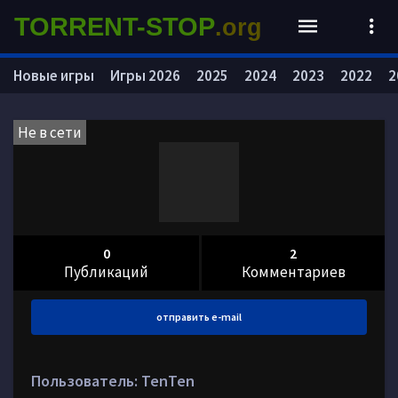
TORRENT-STOP
.org
Новые игры
Игры 2026
2025
2024
2023
2022
2
Не в сети
0
2
Публикаций
Комментариев
отправить e-mail
Пользователь: TenTen