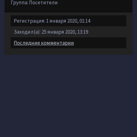
Группа: Посетители
Регистрация: 1 января 2020, 01:14
Заходил(а): 25 января 2020, 13:19
Последние комментарии