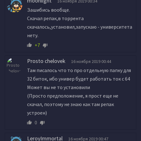
moonlight
16 ноября 2019 00:34
Зашибись вообще.
Скачал репак,в торрента
скачалось,установил,запускаю - университета
нету.
+7
Prosto chelovek
16 ноября 2019 00:44
Там писалось что то про отдельную папку для
32 биток, ибо универ будет работать ток с 64
Может вы не то установили
(Просто предположение, я прост еще не
скачал, поэтому не знаю как там репак
устроен)
0
LeroyImmortal
16 ноября 2019 00:47