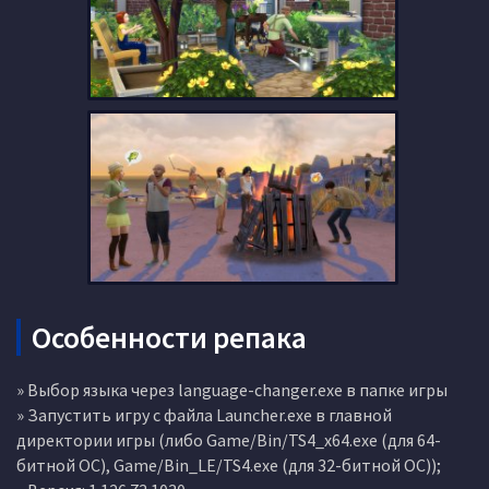
Особенности репака
» Выбор языка через language-changer.exe в папке игры
» Запустить игру с файла Launcher.exe в главной
директории игры (либо Game/Bin/TS4_x64.exe (для 64-
битной ОС), Game/Bin_LE/TS4.exe (для 32-битной ОС));