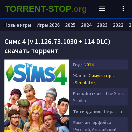
TORRENT-STOP
.org
Новые игры
Игры 2026
2025
2024
2023
2022
2
Симс 4 (v 1.126.73.1030 + 114 DLC)
скачать торрент
Год:
2014
Жанр:
Симуляторы
(Simulator)
Разработчик:
The Sims
Studio
Тип издания:
Пиратка
Язык интерфейса:
Русский, Английский