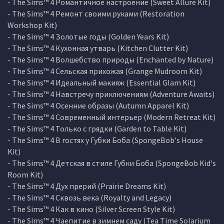
- The Sims™ 4 Романтичное настроение (Sweet Allure Kit)
- The Sims™ 4 Ремонт своими руками (Restoration
Workshop Kit)
- The Sims™ 4 Золотые годы (Golden Years Kit)
- The Sims™ 4 Кухонная утварь (Kitchen Clutter Kit)
- The Sims™ 4 Волшебство природы (Enchanted by Nature)
- The Sims™ 4 Сельская прихожая (Grange Mudroom Kit)
- The Sims™ 4 Идеальный макияж (Essential Glam Kit)
- The Sims™ 4 Навстречу приключениям (Adventure Awaits)
- The Sims™ 4 Осенние образы (Autumn Apparel Kit)
- The Sims™ 4 Современный интерьер (Modern Retreat Kit)
- The Sims™ 4 Только с грядки (Garden to Table Kit)
- The Sims™ 4 В гостях у Губки Боба (SpongeBob's House
Kit)
- The Sims™ 4 Детская в стиле Губки Боба (SpongeBob Kid's
Room Kit)
- The Sims™ 4 Дух прерий (Prairie Dreams Kit)
- The Sims™ 4 Сквозь века (Royalty and Legacy)
- The Sims™ 4 Как в кино (Silver Screen Style Kit)
- The Sims™ 4 Чаепитие в зимнем саду (Tea Time Solarium