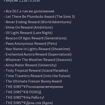
» Версия: 1.126.73.1030
» Все DLC а так же дополнения:
- Let There Be Plumbobs Award (The Sims 3)
- Never Ending Reward (World Adventures)
- Shine On Reward (Ambitions)
- UV Light Reward (Late Night)
- Beacon Of Ages Reward (Generations)
- Paws Anonymous Reward (Pets)
- Your Name In Lights Reward (Showtime)
- Enchanted Aurora Reward (Supernatural)
- Whatever The Weather Reward (Seasons)
- Alma Mater Reward (University)
- Truly Tropical Reward (Island Paradise)
- Time Travelers Reward (Into the Future)
- The Ultimate Freezer Bunny Award
- THE SIMS™4 Роскошная вечеринка
- THE SIMS™4 В ПОХОД
- THE SIMS™4 На Работу!
- THE SIMS™4 День спа (Адон)