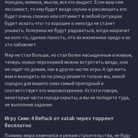
походка, мимика, мысли, все его выдаст. Если ваш сим
пессимист, то ему будет везде скучно и рассмешить его
будет очень сложно или оптимист в любой ситуации
будет искать что-то хорошее и никогда не станет
унывать. Холерики же будут радоваться, когда накричат
на кого-то, сделаю пакость, это их жизненное кредо и их
это забавляет.
Мир не стал больше, но стал более насыщенным и живым,
теперь новых персонажей можно встретить везде, они
не сидят по домам, как в других частях игры. А где жить
вам и выходить ли на улицу решаете только вы, какой
городок для вашего сима самый пригодный и
соответствует его мировоззрению. Кстати говоря,
некоторые части города скрыты, и вы не попадете туда,
не выполнив задание.
Игру Симс 4 RePack от xatab через торрент
бесплатно
Помимо мира изменился и режим строительства, не буду