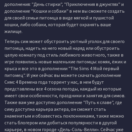
дополнения: "День стирки", "Приключения в джунглях" и
дополнение "Кошки и собаки" в нем вы сможете создать
для своей семьи питомца в виде мягкой и пушистой
кошки, либо собаки, которая будет охранять ваше
жилище.
Теперь сим может обустроить уютный уголок для своего
питомца, надеть на него новый наряд или обустроить
целую комнату под стиль любимого животного, также в
игре появились новые маленькие питомцы: хомяк, ёжик и
крыса и все это в дополнении "The Sims 4 Мой первый
питомец". И уже сейчас вы можете скачать дополнение
Симс 4 Времена года торрент у нас, в нем будут
представлены все 4 сезона погоды, каждый из которые
имеет свои особенности, праздники и занятия для симов.
Также вам уже доступно дополнение "Путь к славе", где
симу доступна карьера актера, он сможет стать
знаменитым и обзавестись поклонниками, также можно
стать блогером или добиться популярности в другой
карьере, в новом городе «Дель-Соль-Велли». Сейчас уже