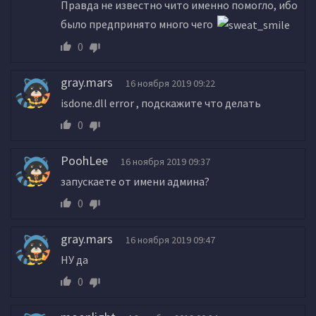
Правда не известно чито именно помогло, ибо
было предпринято много чего
0
gray.mars
16 ноября 2019 09:22
isdone.dll error , подскажите что делать
0
PoohLee
16 ноября 2019 09:37
запускаете от имени админа?
0
gray.mars
16 ноября 2019 09:47
НУ да
0