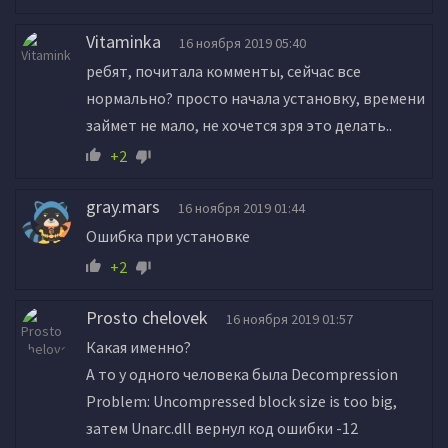
Vitaminka
16 ноября 2019 05:40
ребят, почитала комменты, сейчас все
нормально? просто начала установку, времени
займет не мало, не хочется зря это делать..
+2
gray.mars
16 ноября 2019 01:44
Ошибка при установке
+2
Prosto chelovek
16 ноября 2019 01:57
Какая именно?
А то у одного человека была Decompression
Problem: Uncompressed block size is too big,
затем Unarc.dll вернул код ошибки -12