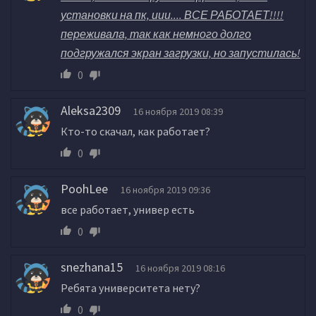
установки на пк, иии.... ВСЕ РАБОТАЕТ!!!!
переживала, так как немного долго
подгружался экран загрузки, но запустилась!
0
Aleksa2309
16 ноября 2019 08:39
Кто-то скачал, как работает?
0
PoohLee
16 ноября 2019 09:36
все работает, универ есть
0
snezhana15
16 ноября 2019 08:16
Ребята университета нету?
0