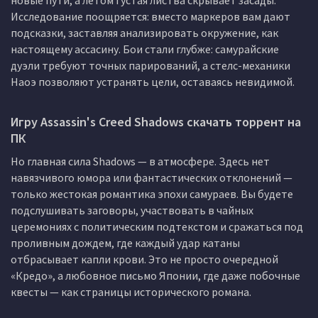
новые пути, а летом густая листва скрывает засады.
Исследование поощряется: вместо маркеров вам дают
подсказки, заставляя анализировать окружение, как
настоящему ассасину. Бои стали глубже: самурайские
дуэли требуют точных парирований, а стелс-механики
Наоэ позволяют устранять цели, оставаясь невидимой.
Игру Assassin's Creed Shadows скачать торрент на
ПК
Но главная сила Shadows — в атмосфере. Здесь нет
навязчивого юмора или фантастических отклонений —
только жестокая романтика эпохи самураев. Вы будете
подслушивать заговоры, участвовать в чайных
церемониях с политическим подтекстом и сражаться под
проливным дождем, где каждый удар катаны
отбрасывает капли крови. Это не просто очередной
«Кредо», а любовное письмо Японии, где даже побочные
квесты — как страницы исторического романа.