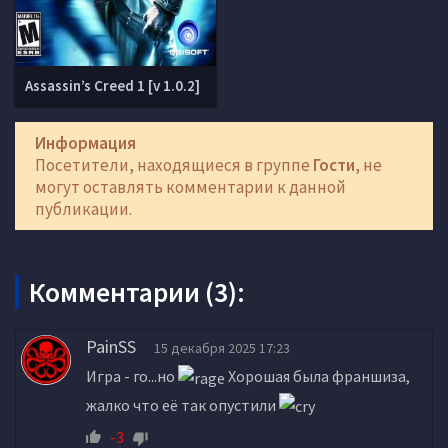
Assassin’s Creed 1 [v 1.0.2]
Информация
Посетители, находящиеся в группе
Гости
, не
могут оставлять комментарии к данной
публикации.
Комментарии (3):
PainSS
15 декабря 2025 17:23
Игра - го...но
Хорошая была франшиза,
жалко что её так опустили
-3