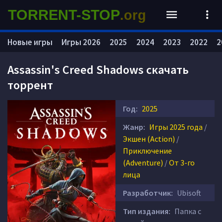
TORRENT-STOP
.org
Новые игры
Игры 2026
2025
2024
2023
2022
2
Assassin's Creed Shadows скачать
торрент
Год:
2025
Жанр:
Игры 2025 года
/
Экшен (Action)
/
Приключение
(Adventure)
/
От 3-го
лица
Разработчик:
Ubisoft
Тип издания:
Папка с