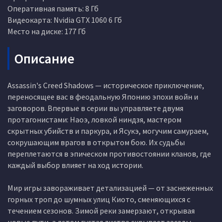
Оперативная память: 8 Гб
Видеокарта: Nvidia GTX 1060 6 Гб
Место на диске: 177 Гб
Описание
Assassin's Creed Shadows — историческое приключение,
переносящее вас в феодальную Японию эпохи войн и
заговоров. Впервые в серии вы управляете двумя
протагонистами: Наоэ, ловкой ниндзя, мастером
скрытных убийств и паркура, и Ясукэ, могучим самураем,
сокрушающим врагов в открытом бою. Их судьбы
переплетаются в эпическом противостоянии кланов, где
каждый выбор влияет на ход истории.
Мир игры завораживает детализацией — от заснеженных
горных троп до шумных улиц Киото, сменяющихся с
течением сезонов. Зимой реки замерзают, открывая