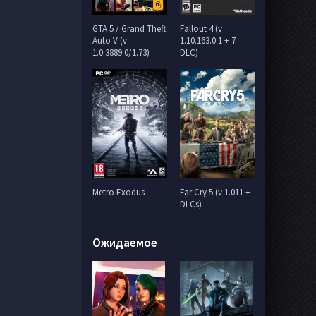
GTA 5 / Grand Theft
Fallout 4 (v
Auto V (v
1.10.163.0.1 + 7
1.0.3889.0/1.73)
DLC)
Metro Exodus
Far Cry 5 (v 1.011 +
DLCs)
Ожидаемое