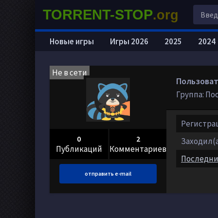
TORRENT-STOP
.org
Новые игры
Игры 2026
2025
2024
Не в сети
Пользоват
Группа: По
Регистрац
0
2
Заходил(а)
Публикаций
Комментариев
Последни
отправить e-mail