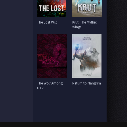
The Lost Wild
Krut: The Mythic
Wings
The Wolf Among
Return to Nangrim
Us 2