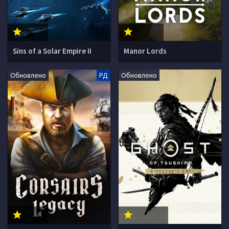
Sins of a Solar Empire II
Manor Lords
Обновлено
РД
Обновлено