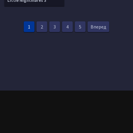
Little Nightmares 3
1
2
3
4
5
Вперед