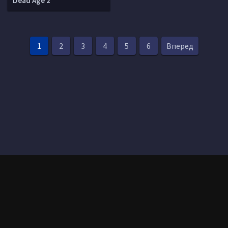
Dead Age 2
1
2
3
4
5
6
Вперед