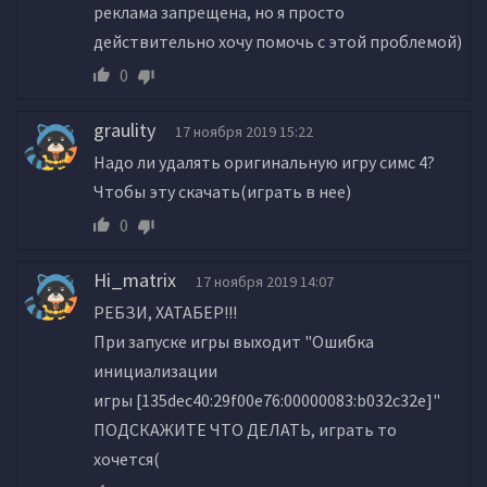
реклама запрещена, но я просто
действительно хочу помочь с этой проблемой)
0
graulity
17 ноября 2019 15:22
Надо ли удалять оригинальную игру симс 4?
Чтобы эту скачать(играть в нее)
0
Hi_matrix
17 ноября 2019 14:07
РЕБЗИ, ХАТАБЕР!!!
При запуске игры выходит "Ошибка
инициализации
игры [135dec40:29f00e76:00000083:b032c32e]"
ПОДСКАЖИТЕ ЧТО ДЕЛАТЬ, играть то
хочется(