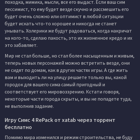
походка, мимика, мысли, все его выдаст. Если ваш сим
пессимист, то ему будет везде скучно и рассмешить его
будет очень сложно или оптимист в любой ситуации
будет искать что-то хорошее и никогда не станет
унывать. Холерики же будут радоваться, когда накричат
на кого-то, сделаю пакость, это их жизненное кредо и их
это забавляет.
Мир не стал больше, но стал более насыщенным и живым,
теперь новых персонажей можно встретить везде, они
не сидят по домам, как в других частях игры. А где жить
вам и выходить ли на улицу решаете только вы, какой
городок для вашего сима самый пригодный и
соответствует его мировоззрению. Кстати говоря,
некоторые части города скрыты, и вы не попадете туда,
не выполнив задание.
Игру Симс 4 RePack от xatab через торрент
бесплатно
Помимо мира изменился и режим строительства, не буду