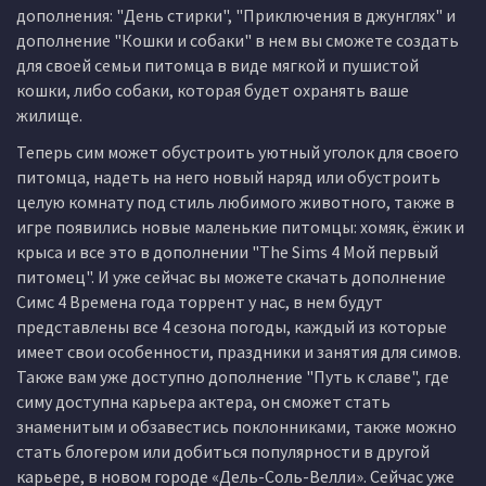
дополнения: "День стирки", "Приключения в джунглях" и
дополнение "Кошки и собаки" в нем вы сможете создать
для своей семьи питомца в виде мягкой и пушистой
кошки, либо собаки, которая будет охранять ваше
жилище.
Теперь сим может обустроить уютный уголок для своего
питомца, надеть на него новый наряд или обустроить
целую комнату под стиль любимого животного, также в
игре появились новые маленькие питомцы: хомяк, ёжик и
крыса и все это в дополнении "The Sims 4 Мой первый
питомец". И уже сейчас вы можете скачать дополнение
Симс 4 Времена года торрент у нас, в нем будут
представлены все 4 сезона погоды, каждый из которые
имеет свои особенности, праздники и занятия для симов.
Также вам уже доступно дополнение "Путь к славе", где
симу доступна карьера актера, он сможет стать
знаменитым и обзавестись поклонниками, также можно
стать блогером или добиться популярности в другой
карьере, в новом городе «Дель-Соль-Велли». Сейчас уже