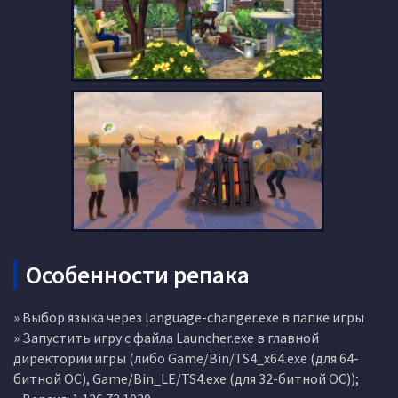
Особенности репака
» Выбор языка через language-changer.exe в папке игры
» Запустить игру с файла Launcher.exe в главной
директории игры (либо Game/Bin/TS4_x64.exe (для 64-
битной ОС), Game/Bin_LE/TS4.exe (для 32-битной ОС));