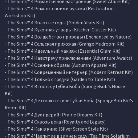
- The Sims™ 4 Романтичное настроение (Sweet Allure Kit)
- The Sims™ 4 Ремонт своими руками (Restoration
Workshop Kit)
- The Sims™ 4 Золотые годы (Golden Years Kit)
- The Sims™ 4 Кухонная утварь (Kitchen Clutter Kit)
- The Sims™ 4 Волшебство природы (Enchanted by Nature)
- The Sims™ 4 Сельская прихожая (Grange Mudroom Kit)
- The Sims™ 4 Идеальный макияж (Essential Glam Kit)
- The Sims™ 4 Навстречу приключениям (Adventure Awaits)
- The Sims™ 4 Осенние образы (Autumn Apparel Kit)
- The Sims™ 4 Современный интерьер (Modern Retreat Kit)
- The Sims™ 4 Только с грядки (Garden to Table Kit)
- The Sims™ 4 В гостях у Губки Боба (SpongeBob's House
Kit)
- The Sims™ 4 Детская в стиле Губки Боба (SpongeBob Kid's
Room Kit)
- The Sims™ 4 Дух прерий (Prairie Dreams Kit)
- The Sims™ 4 Сквозь века (Royalty and Legacy)
- The Sims™ 4 Как в кино (Silver Screen Style Kit)
- The Sims™ 4 Чаепитие в зимнем саду (Tea Time Solarium