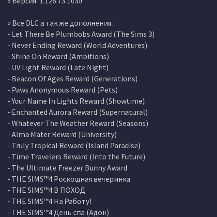
» Версия: 1.126.73.1030
» Все DLC а так же дополнения:
- Let There Be Plumbobs Award (The Sims 3)
- Never Ending Reward (World Adventures)
- Shine On Reward (Ambitions)
- UV Light Reward (Late Night)
- Beacon Of Ages Reward (Generations)
- Paws Anonymous Reward (Pets)
- Your Name In Lights Reward (Showtime)
- Enchanted Aurora Reward (Supernatural)
- Whatever The Weather Reward (Seasons)
- Alma Mater Reward (University)
- Truly Tropical Reward (Island Paradise)
- Time Travelers Reward (Into the Future)
- The Ultimate Freezer Bunny Award
- THE SIMS™4 Роскошная вечеринка
- THE SIMS™4 В ПОХОД
- THE SIMS™4 На Работу!
- THE SIMS™4 День спа (Адон)