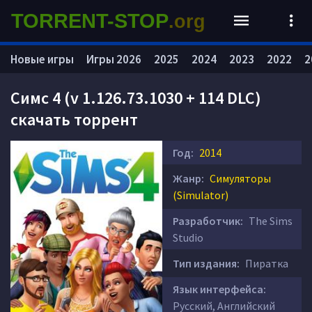
TORRENT-STOP
.org
Новые игры
Игры 2026
2025
2024
2023
2022
2
Симс 4 (v 1.126.73.1030 + 114 DLC)
скачать торрент
Год:
2014
Жанр:
Симуляторы
(Simulator)
Разработчик:
The Sims
Studio
Тип издания:
Пиратка
Язык интерфейса:
Русский, Английский