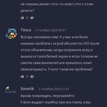
не сказано,может кто-то знает,что с этим
делать?
0
Tessa
17 ноября 2019 18:57
Всегда скачивала симс 4 у вас и не было
никаких проблем с игрой абсолютно НО после
этого обновления, когда сохранила игру и
вышла остался белый экран и игра толком не
смогла сама выключиться пришлось комп
перезагружать. У кого такая же проблема?
0
Sonetik
17 ноября 2019 17:33
Архив поврежден, перезалейте.
У всех выдает ошибку при инсталле, а вы