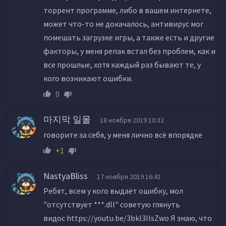
торрент программе, либо в вашем интернете,
может что-то не докачалось, антивирус мог
помешать загрузке игры, а также есть и другие
факторы, у меня репак встал без проблем, как и
все прошлые, хотя каждый раз бывают те, у
кого возникают ошибки.
0
마지막 일몰
18 ноября 2019 10:32
говорите за себя, у меня лично всё впорядке
+1
NastyaBliss
17 ноября 2019 16:41
Ребят, всем у кого выдаёт ошибку, мол
"отсутствует ***.dll" советую глянуть
видос https://youtu.be/3bkl3IlsZwo Я знаю, что