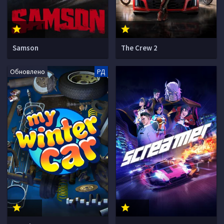
Samson
The Crew 2
Обновлено
РД