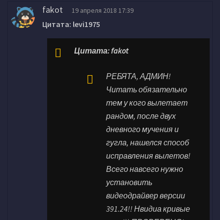
fakot
19 апреля 2018 17:39
Цитата: levi1975
Цитата: fakot
РЕБЯТА, АДМИН!
Читать обязательно
тем у кого вылетает
рандом, после двух
дневного мучения и
гугла, нашелся способ
исправления вылетов!
Всего навсего нужно
установить
видеодрайвер версии
391.24!! Нвидиа кривые