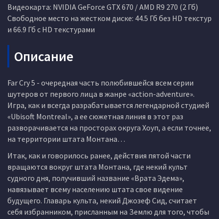
Видеокарта: NVIDIA GeForce GTX 670 / AMD R9 270 (2 Гб)
Свободное место на жестком диске: 44.5 Гб без HD текстур
и 66.9 Гб с HD текстурами
Описание
Far Cry 5 - очередная часть полюбившейся всем серии
шутеров от первого лица в жанре «action-adventure».
Игра, как и всегда разрабатывается легендарной студией
«Ubisoft Montreal», а ее сюжетная линия в этот раз
разворачивается на просторах округа Хоуп, а если точнее,
на территории штата Монтана…
Итак, как и говорилось ранее, действия пятой части
вращаются вокруг штата Монтана, где некий культ
судного дня, получивший название «Врата Эдема»,
навязывает всему населению штата свое видение
будущего. Главарь культа, некий Джозеф Сид, считает
себя избранником, присланным на Землю для того, чтобы