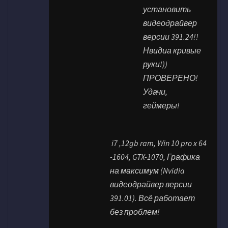
установить
видеодрайвер
версии 391.24!!
Нвидиа кривые
руки!))
ПРОВЕРЕНО!
Удачи,
геймеры!
i7 ,12gb ram, Win 10 pro x 64
-1604, GTX-1070, Графика
на максимум (Nvidia
видеодрайвер версии
391.01). Всё работает
без проблем!