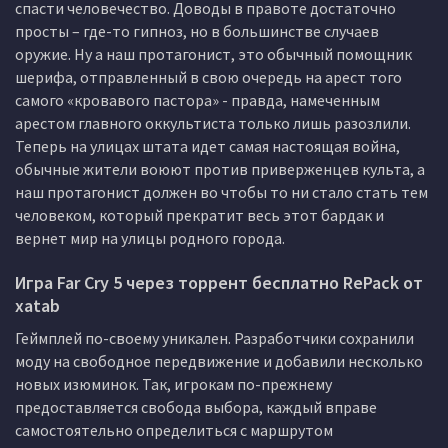
спасти человечество. Доводы в правоте достаточно
просты – где-то гипноз, но в большинстве случаев
оружие. Ну а наш протагонист, это обычный помощник
шерифа, отправленный в свою очередь на арест того
самого «кровавого пастора» - правда, намеченным
арестом главного оккультиста только лишь разозлили.
Теперь на улицах штата идет самая настоящая война,
обычные жители воюют против приверженцев культа, а
наш протагонист должен во чтобы то ни стало стать тем
человеком, который прекратит весь этот бардак и
вернет мир на улицы родного города.
Игра Far Cry 5 через торрент бесплатно RePack от
xatab
Геймплей по-своему уникален. Разработчики сохранили
моду на свободное передвижение и добавили несколько
новых изюминок. Так, игрокам по-прежнему
предоставляется свобода выбора, каждый вправе
самостоятельно определиться с маршрутом