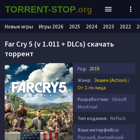
TORRENT-STOP
.org
Новые игры
Игры 2026
2025
2024
2023
2022
2
Far Cry 5 (v 1.011 + DLCs) скачать
торрент
Год:
2018
Жанр:
Экшен (Action)
/
От 1-го лица
Разработчик:
Ubisoft
Montreal
Тип издания:
RePack
Язык интерфейса:
Русский, Английский