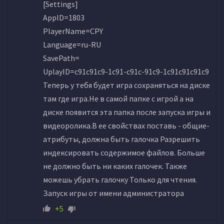
[Settings]
AppID=1803
PlayerName=CPY
Language=ru-RU
SavePath=
UplayID=c91c91c9-1c91-c91c-91c9-1c91c91c91c9
Теперь у тебя будет игра сохраняться на диске
там где игра.Не в самой папке с игрой а на
диске появится эта папка после запуска игры и
видеоролика.В ее свойствах поставь - общие-
атрибуты, должна быть галочка Разрешить
индексировать содержимое файлов. Больше
не должно быть ни каких галочек. Также
можешь убрать галочку Только для чтения.
Запуск игры от имени администратора
+5