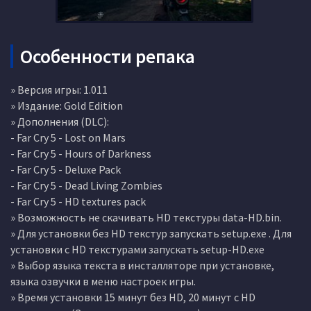
Особенности репака
» Версия игры: 1.011
» Издание: Gold Edition
» Дополнения (DLC):
- Far Cry 5 - Lost on Mars
- Far Cry 5 - Hours of Darkness
- Far Cry 5 - Deluxe Pack
- Far Cry 5 - Dead Living Zombies
- Far Cry 5 - HD textures pack
» Возможность не скачивать HD текстуры data-HD.bin.
» Для установки без HD текстур запускать setup.exe . Для
установки с HD текстурами запускать setup-HD.exe
» Выбор языка текста в инсталляторе при установке,
языка озвучки в меню настроек игры.
» Время установки 15 минут без HD, 20 минут с HD