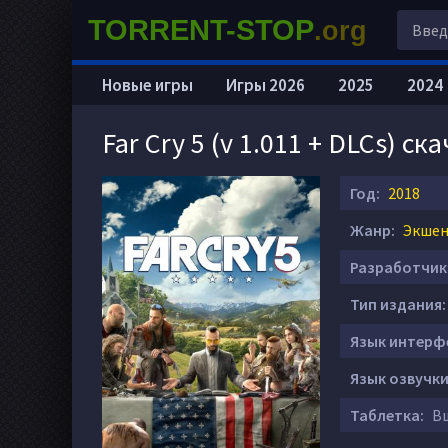
TORRENT-STOP
.org
Новые игры
Игры 2026
2025
2024
Far Cry 5 (v 1.011 + DLCs) с
Год:
2018
Жанр:
Экшен 
Разработчик
Тип издания:
Язык интерф
Язык озвучки
Таблетка:
Вш