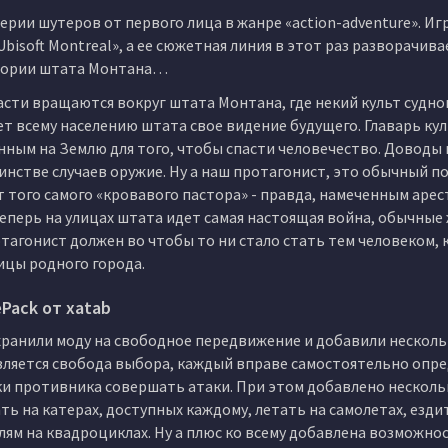
серии шутеров от первого лица в жанре «action-adventure». Игр
isoft Montreal», а ее сюжетная линия в этот раз разворачива
ритории штата Монтана…
части вращаются вокруг штата Монтана, где некий культ судног
т всему населению штата свое видение будущего. Главарь кул
нным на Землю для того, чтобы спасти человечество. Доводы 
шинстве случаев оружие. Ну а наш протагонист, это обычный 
 того самого «кровавого пастора» - правда, намеченным аре
Теперь на улицах штата идет самая настоящая война, обычные
тагонист должен во чтобы то ни стало стать тем человеком,
ицы родного города.
ePack от xatab
охранили моду на свободное передвижение и добавили нескол
вляется свобода выбора, каждый вправе самостоятельно опре
ки противника совершать атаки. При этом добавлено нескол
ь на катерах, доступных каждому, летать на самолетах, езди
лям на квадроциклах. Ну а плюс ко всему добавлена возможно