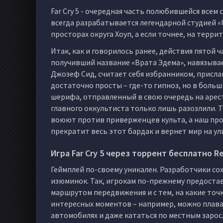
Far Cry 5 - очередная часть полюбившейся всем 
всегда разрабатывается легендарной студией «Ub
просторах округа Хоуп, а если точнее, на тер
Итак, как и говорилось ранее, действия пятой 
получивший название «Врата Эдема», навязывае
Джозеф Сид, считает себя избранником, присла
достаточно просты – где-то гипноз, но в боль
шерифа, отправленный в свою очередь на арест
главного оккультиста только лишь разозлили. 
воюют против приверженцев культа, а наш про
прекратит весь этот бардак и вернет мир на ул
Игра Far Cry 5 через торрент бесплатно R
Геймплей по-своему уникален. Разработчики с
изюминок. Так, игрокам по-прежнему предоста
маршрутом передвижения и с тем, на какие точ
интересных моментов – например, можно плават
автомобилях и даже кататься по местным зарос