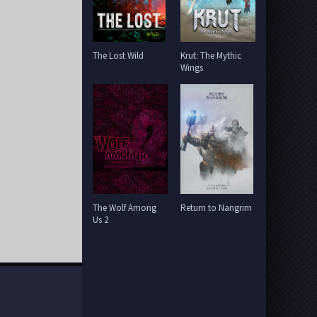
The Lost Wild
Krut: The Mythic
Wings
The Wolf Among
Return to Nangrim
Us 2