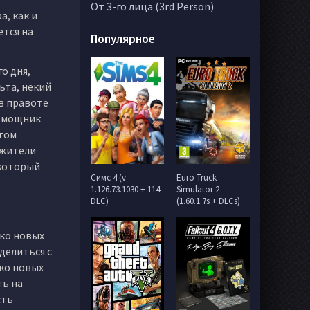
От 3-го лица (3rd Person)
а, как и
ется на
Популярное
о дня,
ьта, некий
в правоте
помощник
стом
 жители
 который
Симс 4 (v
Euro Truck
1.126.73.1030 + 114
Simulator 2
DLC)
(1.60.1.7s + DLCs)
ько новых
делиться с
ько новых
ть на
сть