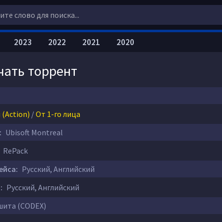
2023
2022
2021
2020
качать торрент
(Action)
/
От 1-го лица
:
Ubisoft Montreal
RePack
ейса:
Русский, Английский
:
Русский, Английский
ита (CODEX)