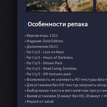
Особенности репака
» Версия игры: 1.011
» Издание: Gold Edition
» Дополнения (DLC):
- Far Cry 5 - Lost on Mars
- Far Cry 5 - Hours of Darkness
- Far Cry 5 - Deluxe Pack
- Far Cry 5 - Dead Living Zombies
- Far Cry 5 - HD textures pack
» Возможность не скачивать HD текстуры data-H
» Для установки без HD текстур запускать setup
» Выбор языка текста в инсталляторе при устан
» Время установки 15 минут без HD, 20 минут с
» Repack от xatab