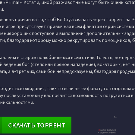
«Primal». Кстати, иной раз животные могут быть очень кстат
и.
чень причин на то, чтоб Far Cry 5 скачать через торрент на P
о в игре присутствует привычная всем фанатам серии система
ения хороших поступков и выполнения дополнительных задан
сти, благодаря которому можно рекрутировать помощников, 
авлены в старом полюбившемся всем стиле. То есть, во-первы
 ведения боя (стелс или прямое нападение), во-вторых, нет н
ага, а в-третьих, сами бои непредсказуемы, благодаря продум
ходит все ожидания, так что если вы ее фанат, то тогда вам 
азу после установки у вас появится возможность погрузиться 
 уникальностями.
СКАЧАТЬ ТОРРЕНТ