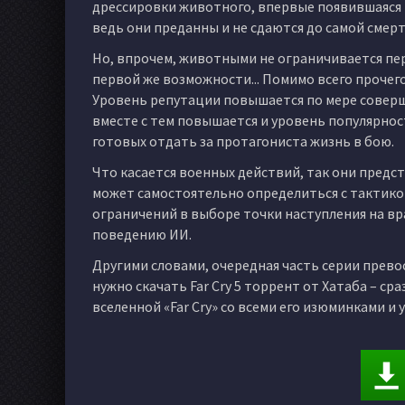
дрессировки животного, впервые появившаяся в 
ведь они преданны и не сдаются до самой смерт
Но, впрочем, животными не ограничивается пере
первой же возможности... Помимо всего прочег
Уровень репутации повышается по мере соверш
вместе с тем повышается и уровень популярно
готовых отдать за протагониста жизнь в бою.
Что касается военных действий, так они предст
может самостоятельно определиться с тактикой
ограничений в выборе точки наступления на вр
поведению ИИ.
Другими словами, очередная часть серии превос
нужно скачать Far Cry 5 торрент от Хатаба – ср
вселенной «Far Cry» со всеми его изюминками и