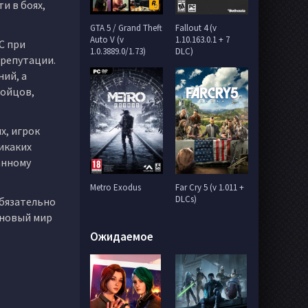
и в боях,
GTA 5 / Grand Theft
Fallout 4 (v
Auto V (v
1.10.163.0.1 + 7
C при
1.0.3889.0/1.73)
DLC)
 репутации.
ий, а
бойцов,
х, игрок
икаких
анному
Metro Exodus
Far Cry 5 (v 1.011 +
DLCs)
обязательно
в новый мир
Ожидаемое