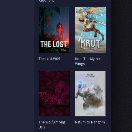
Resonant
The Lost Wild
Krut: The Mythic
Wings
The Wolf Among
Return to Nangrim
Us 2