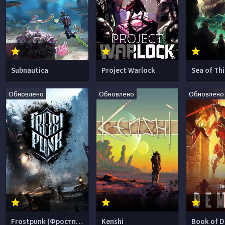
Subnautica
Project Warlock
Sea of Th
Обновлено
Обновлено
Обновлено
Frostpunk (Фростпанк)
Kenshi
Book of 