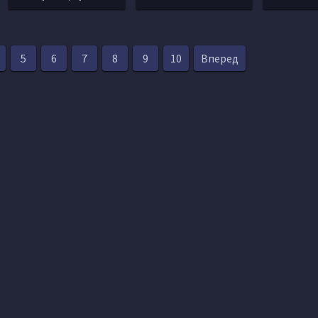
5
6
7
8
9
10
Вперед