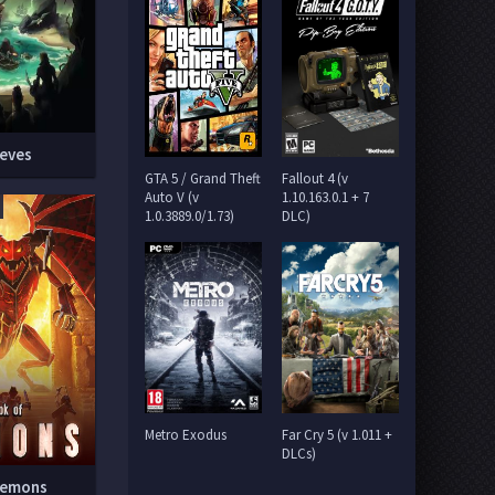
ieves
GTA 5 / Grand Theft
Fallout 4 (v
Auto V (v
1.10.163.0.1 + 7
1.0.3889.0/1.73)
DLC)
Metro Exodus
Far Cry 5 (v 1.011 +
DLCs)
Demons