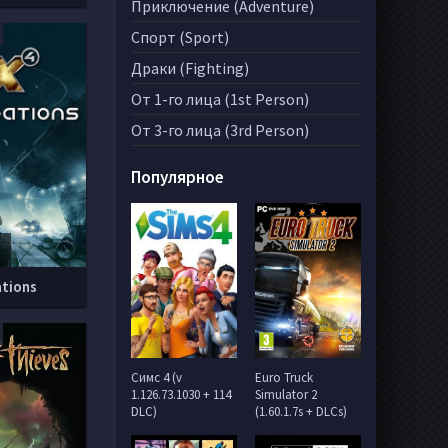
Приключение (Adventure)
Спорт (Sport)
Драки (Fighting)
От 1-го лица (1st Person)
От 3-го лица (3rd Person)
Популярное
tions
Симс 4 (v
Euro Truck
1.126.73.1030 + 114
Simulator 2
DLC)
(1.60.1.7s + DLCs)