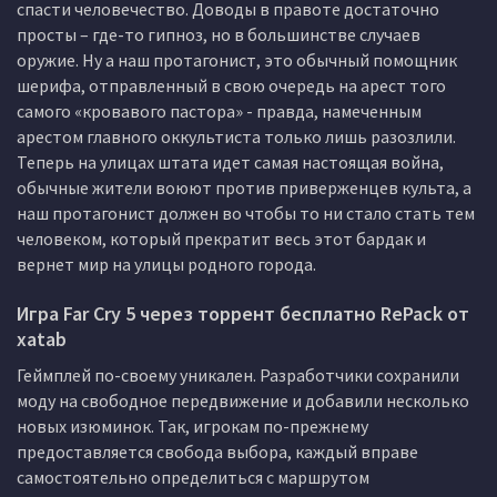
спасти человечество. Доводы в правоте достаточно
просты – где-то гипноз, но в большинстве случаев
оружие. Ну а наш протагонист, это обычный помощник
шерифа, отправленный в свою очередь на арест того
самого «кровавого пастора» - правда, намеченным
арестом главного оккультиста только лишь разозлили.
Теперь на улицах штата идет самая настоящая война,
обычные жители воюют против приверженцев культа, а
наш протагонист должен во чтобы то ни стало стать тем
человеком, который прекратит весь этот бардак и
вернет мир на улицы родного города.
Игра Far Cry 5 через торрент бесплатно RePack от
xatab
Геймплей по-своему уникален. Разработчики сохранили
моду на свободное передвижение и добавили несколько
новых изюминок. Так, игрокам по-прежнему
предоставляется свобода выбора, каждый вправе
самостоятельно определиться с маршрутом