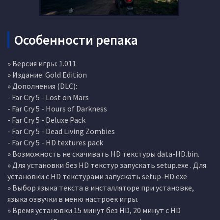
Особенности репака
» Версия игры: 1.011
» Издание: Gold Edition
» Дополнения (DLC):
- Far Cry 5 - Lost on Mars
- Far Cry 5 - Hours of Darkness
- Far Cry 5 - Deluxe Pack
- Far Cry 5 - Dead Living Zombies
- Far Cry 5 - HD textures pack
» Возможность не скачивать HD текстуры data-HD.bin.
» Для установки без HD текстур запускать setup.exe . Для
установки с HD текстурами запускать setup-HD.exe
» Выбор языка текста в инсталляторе при установке,
языка озвучки в меню настроек игры.
» Время установки 15 минут без HD, 20 минут с HD