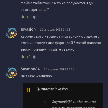
файл с таблеткой? А то че получается я до
этого зря качал?
+3
Invasion
16 апреля 2018 14:33
кароче у кого не запустился асисин ориджин у
того и незапустица фарк край 5 хатаб написал
внизу причину читайте уважно
+3
Saymon84
16 апреля 2018 14:19
Цитата: wadik806
Цитата: Invasion
Saymon84]А подскажите