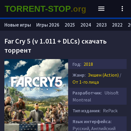
TORRENT-STOP
.org
Новые игры
Игры 2026
2025
2024
2023
2022
2
Far Cry 5 (v 1.011 + DLCs) скачать
торрент
Год:
2018
Жанр:
Экшен (Action)
/
От 1-го лица
Разработчик:
Ubisoft
Montreal
Тип издания:
RePack
Язык интерфейса:
Русский, Английский