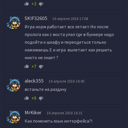
+3
SKIF32605
16 апреля 2018 17:08
Игра норм работает все летает.Но после
пролога как с моста упал где в бункере надо
подойти к шкафу и переодеться только
нажимаешь Е и игра вылетает как решить
никто не знает ?
+7
aleck355
16 апреля 2018 16:45
встаньте на раздачу
+9
MrKiker
16 апреля 2018 16:31
Как поменять язык интерфейса?!