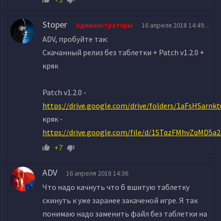
Stoper
Администраторы
16 апреля 2018 14:49
ADV, пробуйте так:
Скачанный релиз без таблетки + Patch v1.2.0 +
кряк
Patch v1.2.0 -
https://drive.google.com/drive/folders/1aFsHSar
кряк -
https://drive.google.com/file/d/1STqzFMhvZqMD5
+7
ADV
16 апреля 2018 14:36
Что надо качнуть что б вшитую таблетку
скинуть к уже заранее закаченой игре. Я так
понимаю надо заменить файл без таблетки на