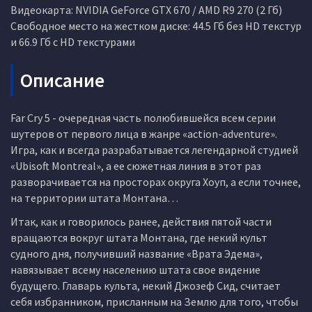
Видеокарта: NVIDIA GeForce GTX 670 / AMD R9 270 (2 Гб)
Свободное место на жестком диске: 44.5 Гб без HD текстур
и 66.9 Гб с HD текстурами
Описание
Far Cry 5 - очередная часть полюбившейся всем серии
шутеров от первого лица в жанре «action-adventure».
Игра, как и всегда разрабатывается легендарной студией
«Ubisoft Montreal», а ее сюжетная линия в этот раз
разворачивается на просторах округа Хоуп, а если точнее,
на территории штата Монтана…
Итак, как и говорилось ранее, действия пятой части
вращаются вокруг штата Монтана, где некий культ
судного дня, получивший название «Врата Эдема»,
навязывает всему населению штата свое видение
будущего. Главарь культа, некий Джозеф Сид, считает
себя избранником, присланным на Землю для того, чтобы