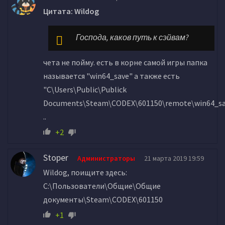
Цитата: Wildog
Господа, каков путь к сэйвам?
чета не пойму. есть в корне самой игры папка
называется "win64_save" а также есть
"C\Users\Public\Publick
Documents\Steam\CODEX\601150\remote\win64_sa
..
+2
Stoper
Администраторы
21 марта 2019 19:59
Wildog, поищите здесь:
C:\Пользователи\Общие\Общие
документы\Steam\CODEX\601150
+1