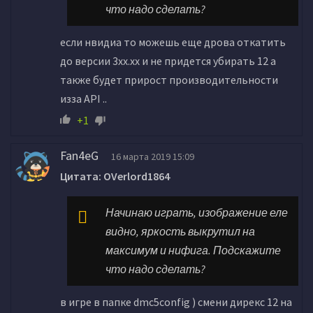
что надо сделать?
если нвидиа то можешь еще дрова откатить
до версии 3xx.xx и не придется убирать 12 а
также будет прирост производительности
изза API ..
+1
Fan4eG
16 марта 2019 15:09
Цитата: OVerlord1864
Начинаю играть, изображение еле
видно, яркость выкрутил на
максимум и нифига. Подскажите
что надо сделать?
в игре в папке dmc5config ) смени дирекс 12 на