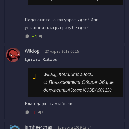
Подскажите , а как убрать длс ? Или
установить игру сразу без длс?
+4
Wildog
23 марта 2019 00:15
Цитата: Xataber
Wildog, поищите здесь:
C:\Пользователи\Общие\Общие
документы\Steam\CODEX\601150
Благодарю, там и были!
-1
iamheerchas
21 марта 2019 23:54