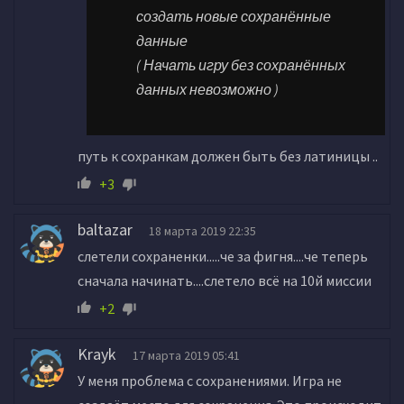
создать новые сохранённые
данные
( Начать игру без сохранённых
данных невозможно )
путь к сохранкам должен быть без латиницы ..
+3
baltazar
18 марта 2019 22:35
слетели сохраненки.....че за фигня....че теперь
сначала начинать....слетело всё на 10й миссии
+2
Krayk
17 марта 2019 05:41
У меня проблема с сохранениями. Игра не