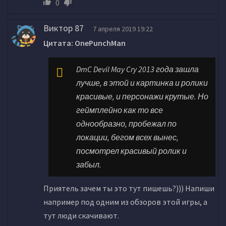
0
Виктор 87
7 апреля 2019 19:22
Цитата: OnePunchMan
DmC Devil May Cry 2013 года зашла
лучше, в этой и картинка и ролики
красивые, и персонажи крутые. Но
геймплейно как то все
однообразно, пробежал по
локации, бегом всех вынес,
посмотрел красивый ролик и
забыл.
Приятель зачем ты это тут пишешь?))) Напиши
например под одним из обзоров этой игры, а
тут люди скачивают.