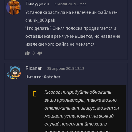
Тимуджин
5 июля 2019 17:22
Установка застыла на извлечении файла re-
chunk_000.pak
Что делать? Синяя полоска продвигается и
оставшееся время уменьшается, но название
извлекаемого файла не меняется.
0
Ricanar
25 апреля 2019 12:12
Цитата: Xataber
Ricanar, попробуйте обновить
ваши архиваторы, также можно
отключить антивирус, может он
мешает установке и на всякий
случай пересчитайте хеш в
торренте, может что-то не