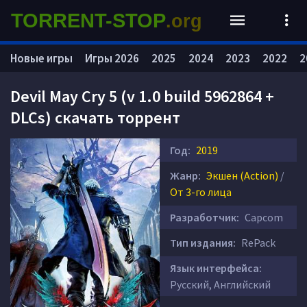
TORRENT-STOP
.org
Новые игры
Игры 2026
2025
2024
2023
2022
2
Devil May Cry 5 (v 1.0 build 5962864 +
DLCs) скачать торрент
Год:
2019
Жанр:
Экшен (Action)
/
От 3-го лица
Разработчик:
Capcom
Тип издания:
RePack
Язык интерфейса:
Русский, Английский