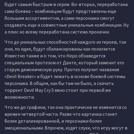
будет самым быстрым в серии. Во-вторых, переработана
сама боевка – комбинации будут представлены еще
большим ассортиментом, а сами персонажи смогут
создавать еще и совместные уникальные комбинации. Ну
а плюс ко всему переработана система прокачки.
Что до уникальных способностей каждого из героев, так
они, по идее, будут сбалансированы как полагается.
Известно также и о том, что Неро обзаведется
специальным протезом от Данте, который заменит его
старую демоническую руку. Протез получит название
«Devil Breaker» и будет лежать в основе боевой системы
персонажа. В общем, как бы там ни было, а скачать
торрент Devil May Cry 5 явно стоит при первой же
возможности.
Что же до графики, так она практически не изменится со
времен четвертой части. Разве что картинка станет
более детализированной, и персонажи более
эмоциональными. Впрочем, ходят слухи, что игру могут в