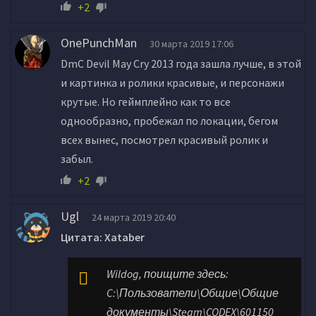
+2
OnePunchMan
30 марта 2019 17:06
DmC Devil May Cry 2013 года зашла лучше, в этой
и картинка и ролики красивые, и персонажи
крутые. Но геймплейно как то все
однообразно, пробежал по локации, бегом
всех вынес, посмотрел красивый ролик и
забыл.
+2
Ugl
24 марта 2019 20:40
Цитата: Xataber
Wildog, поищите здесь:
C:\Пользователи\Общие\Общие
документы\Steam\CODEX\601150