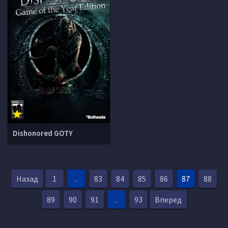
Dishonored GOTY
Назад
1
...
83
84
85
86
87
88
89
90
91
...
93
Вперед