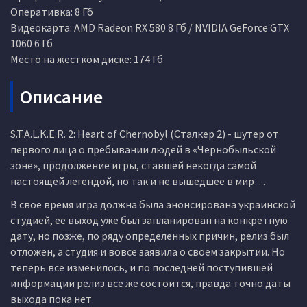
Оперативка: 8 Гб
Видеокарта: AMD Radeon RX 580 8 Гб / NVIDIA GeForce GTX
1060 6 Гб
Место на жестком диске: 174 Гб
Описание
S.T.A.L.K.E.R. 2: Heart of Chernobyl (Сталкер 2) - шутер от
первого лица о пребывании людей в «Чернобыльской
зоне», продолжение игры, ставшей некогда самой
настоящей легендой, но так и не вышедшее в мир…
В свое время игра должна была анонсирована украинской
студией, ее выход уже был запланирован на конкретную
дату, но позже, по ряду определенных причин, релиз был
отложен, а студия и вовсе заявила о своем закрытии. Но
теперь все изменилось, и по последней поступившей
информации релиз все же состоится, правда точно даты
выхода пока нет.