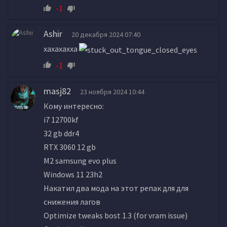
-1
Ashir
20 декабря 2024 07:40
хахахахха
-1
masj82
23 ноября 2024 10:44
Кому интересно:
i7 12700kf
32 gb ddr4
RTX 3060 12 gb
M2 samsung evo plus
Windows 11 23h2
Накатил два мода на этот репак для для
снижения лагов
Optimize tweaks bost 1.3 (for vram issue)