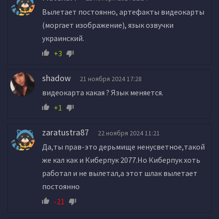
Вылетает постоянно, артефакты видеокарты
(моргает изображение), язык озвучки
украинский.
+3
shadow
21 ноября 2024 17:28
видеокарта какая ? Язык меняется.
+1
zaratustra87
22 ноября 2024 11:21
Да,ты прав-это дерьмище ненусветное,такой
же кал как и Киберпук 2077.Но Киберпук хоть
работал и не вылетал,а этот шлак вылетает
постоянно
-21