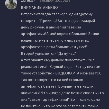
zoreks7
8 октября 2021 06:39
ВНИМАНИЕ! АНЕКДОТ!
Встречаются два сталкера, один другому
говорит - "Прикинь! Вот мы здесь каждый
день рискуем, в аномалии лезем за
артефактами! А мой кореш с Большой Земли
нашептал мне вчера что у них там этих
артефактов в разы больше чем у нас!"
Второй удивляется- "Да ну на..."
А тот значит ему дальше повествует - "Да
реальная тема! - Слушай сюда - Есть у них там
такое устройство - ВИДЕОКАРТА называется,
так вот говорят что на ней столько
артефактов бывает! Больше чем в наших
аномалиях! Что иногда даже можно сказать что
она "сыплет артефактами!" Вот только одно
не понятно - что же это за артефакты такие