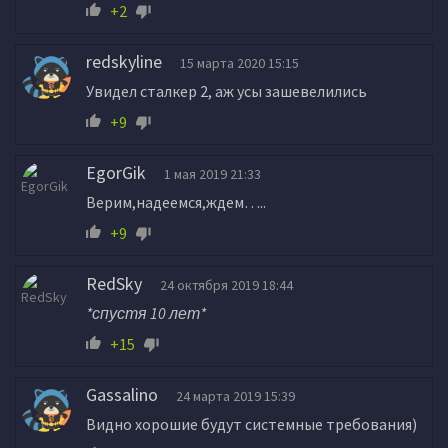
+2
redskyline
15 марта 2020 15:15
Увидел сталкер 2, аж усы зашевелились
+9
EgorGik
1 мая 2019 21:33
Верим,надеемся,ждем…..
+9
RedSky
24 октября 2019 18:44
*спустя 10 лет*
+15
Gassalino
24 марта 2019 15:39
Видно хорошие будут системные требования)