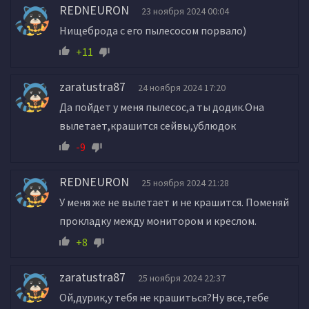
REDNEURON
23 ноября 2024 00:04
Нищеброда с его пылесосом порвало)
+11
zaratustra87
24 ноября 2024 17:20
Да пойдет у меня пылесос,а ты додик.Она
вылетает,крашится сейвы,ублюдок
-9
REDNEURON
25 ноября 2024 21:28
У меня же не вылетает и не крашится. Поменяй
прокладку между монитором и креслом.
+8
zaratustra87
25 ноября 2024 22:37
Ой,дурик,у тебя не крашиться?Ну все,тебе