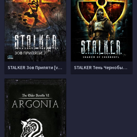
STALKER Зов Припяти [v1.6.02]
STALKER Тень Чернобыля (v 1.0006)