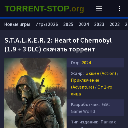
TORRENT-STOP
.org
Новые игры
Игры 2026
2025
2024
2023
2022
2
S.T.A.L.K.E.R. 2: Heart of Chernobyl
(1.9 + 3 DLC) скачать торрент
Год:
2024
Жанр:
Экшен (Action)
/
Приключение
(Adventure)
/
От 1-го
лица
Разработчик:
GSC
Game World
Тип издания:
Папка с