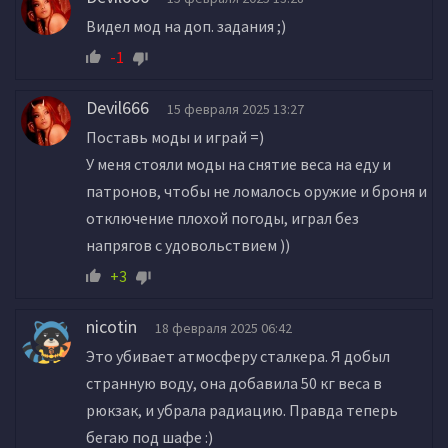
Видел мод на доп. задания ;)
-1
Devil666
15 февраля 2025 13:27
Поставь моды и играй =)
У меня стояли моды на снятие веса на еду и
патронов, чтобы не ломалось оружие и броня и
отключение плохой погоды, играл без
напрягов с удовольствием ))
+3
nicotin
18 февраля 2025 06:42
Это убивает атмосферу сталкера. Я добыл
странную воду, она добавила 50 кг веса в
рюкзак, и убрала радиацию. Правда теперь
бегаю под шафе :)