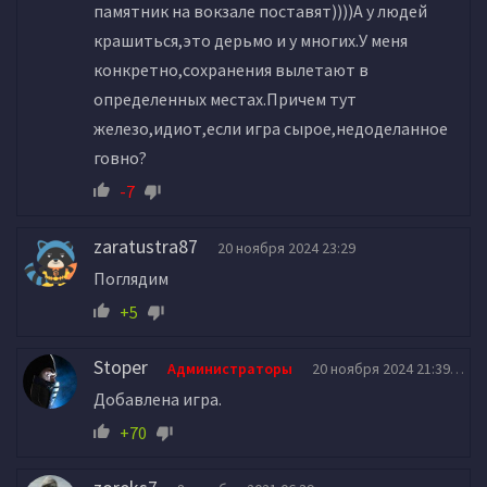
памятник на вокзале поставят))))А у людей
крашиться,это дерьмо и у многих.У меня
конкретно,сохранения вылетают в
определенных местах.Причем тут
железо,идиот,если игра сырое,недоделанное
говно?
-7
zaratustra87
20 ноября 2024 23:29
Поглядим
+5
Stoper
Администраторы
20 ноября 2024 21:39
Добавлена игра.
+70