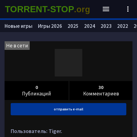
TORRENT-STOP
.org
Новые игры
Игры 2026
2025
2024
2023
2022
2
Не в сети
0
30
Публикаций
Комментариев
отправить e-mail
Пользователь: Tiger.