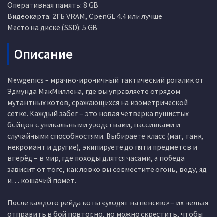
Оперативная память: 8 GB
Видеокарта: 2ГБ VRAM, OpenGL 4.4 или лучше
Место на диске (SSD): 5 GB
Описание
Mewgenics – мрачно-ироничный тактический рогалик от
Эдмунда МакМиллена, где вы управляете отрядом
мутантных котов, сражающихся на изометрической
сетке. Каждый забег – это новая четвёрка пушистых
бойцов с уникальными уродствами, пассивками и
случайными способностями. Выбираете класс (маг, танк,
некромант и другие), экипируете до пяти предметов и
вперёд – в мир, где походы длятся часами, а победа
зависит от того, как ловко вы совместите огонь, воду, яд
и… кошачий помёт.
После каждого рейда коты «уходят на пенсию» – их нельзя
отправить в бой повторно, но можно скрестить, чтобы