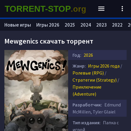
TORRENT-STOP
.org
Новые игры
Игры 2026
2025
2024
2023
2022
2
Mewgenics скачать торрент
Год:
2026
Жанр:
Игры 2026 года
/
Ролевые (RPG)
/
Стратегии (Strategy)
/
Приключение
(Adventure)
Разработчик:
Edmund
McMillen, Tyler Glaiel
Тип издания:
Папка с
игрой