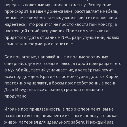
передать полезные мутации потомству. Разведение
происходит в вашем доме-свалке: расставляете мебель,
повышаете комфорт и стимуляцию, чистите какашки и
надеетесь, что родится не просто хвостатый монстр, а
настоящий гений разрушения. При этом часть котят
придётся отдать странным NPC, ради улучшений, новых
комнат и информации о генетике.
Бои пошаговые, напряжённые и полные хаотичных
синергий: один кот создаёт мясо, второй превращает его
в мух-убийц, третий усиливает их, а четвёртый лечит
всех под дождём. Враги – от зомби-куриц до злых Кирби,
постоянно удивляют, а боссы поют собственные песни.
Да, в Mewgenics всё странно, грязно и гениально
продумано.
Игра не про привязанность, а про эксперимент: вы не
называете котов, не жалеете их – вы используете их как
живой материал для идеального забега. И каждый раз,