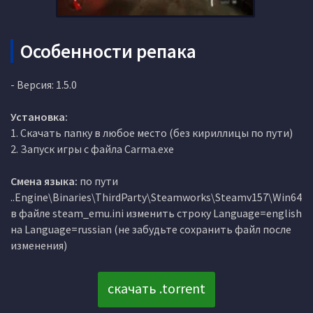
Особенности репака
- Версия: 1.5.0
Установка:
1. Скачать папку в любое место (без кириллицы по пути)
2. Запуск игры с файла Carma.exe
Смена языка:
по пути
..Engine\Binaries\ThirdParty\Steamworks\Steamv157\Win64
в файле steam_emu.ini изменить строку Language=english
на Language=russian (не забудьте сохранить файл после
изменения)
скачать .torrent