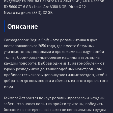
Видеокарта: NVIDIA GeForce RTX 2060 6 GB / AMD Radeon
RX 5600 XT 6 GB / Intel Arc A380 6 GB, DirectX 12
Место на диске (SSD): 32 GB
Описание
Carmageddon: Rogue Shift – это рогалик-гонка в духе
постапокалипсиса 2050 года, где вместо безумных
уличных гонок с коровами и прохожими вас ждут зомби-
толпы, бронированные боевые машины и взрывы на
каждом повороте. Выбрав один из 15 автомобилей – от
юрких разведчиков до танкоподобных монстров – вы
пробиваетесь сквозь цепочку хаотичных заездов, чтобы
добраться до космопорта и сбежать из этого проклятого
мира.
Геймплей строится вокруг рогалик-прогрессии: каждый
забег – это новая попытка пройти три зоны, победить
боссов и не потерять всё нажитое непосильным трудом.