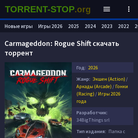
TORRENT-STOP
.org
Новые игры
Игры 2026
2025
2024
2023
2022
2
Carmageddon: Rogue Shift скачать
торрент
Год:
2026
Жанр:
Экшен (Action)
/
Аркады (Arcade)
/
Гонки
(Racing)
/
Игры 2026
года
Разработчик:
34BigThings srl
Тип издания:
Папка с