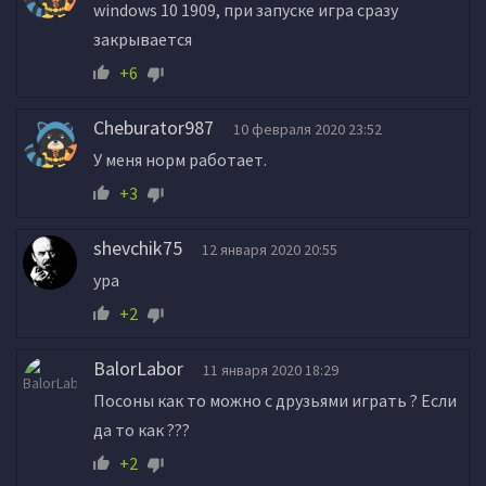
windows 10 1909, при запуске игра сразу
закрывается
+6
Cheburator987
10 февраля 2020 23:52
У меня норм работает.
+3
shevchik75
12 января 2020 20:55
ура
+2
BalorLabor
11 января 2020 18:29
Посоны как то можно с друзьями играть ? Если
да то как ???
+2