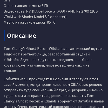
GHz
Оперативная память: 6 Гб
Видеокарта: NVIDIA GeForce GTX660 / AMD R9 270X (2GB
VRAM with Shader Model 5.0 or better)
Место на жёстком диске: 85 Гб
Описание
Tom Clancy's Ghost Recon: Wildlands - тактический шутер с
видом от третьего лица, разработанный студией
«Ubisoft». Здесь вас ждут новые задания, еще более
крутая сюжетная линия, море новых механик, и не
только…
События игры происходят в Боливии и стартуют в тот
самый момент, когда правительством США было решено
отправить туда специальный отряд «Призраки». Именно
туда-то вы и отправитесь, решившись скачать Tom
Clancy's Ghost Recon: Wildlands торрент от Хатаба и начав
играть. Очень влиятельный наркокартель под названием