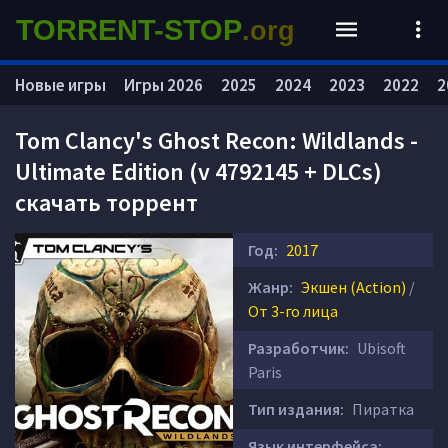
TORRENT-STOP
.org
Новые игры
Игры 2026
2025
2024
2023
2022
2
Tom Clancy's Ghost Recon: Wildlands -
Ultimate Edition (v 4792145 + DLCs)
скачать торрент
Год:
2017
Жанр:
Экшен (Action)
/
От 3-го лица
Разработчик:
Ubisoft
Paris
Тип издания:
Пиратка
Язык интерфейса: