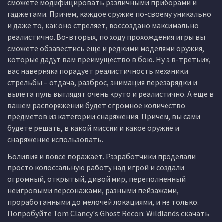
сможете модифицировать различными приборами и
гаджетами. Причем, каждое оружие по-своему уникально
и даже то, как оно стреляет, воссоздано максимально
реалистично. Во-вторых, по ходу прохождения игры вы
сможете обзавестись еще и редкими моделями оружия,
которые дадут вам преимущество в бою. Ну а в-третьих,
вас наверняка порадует реалистичность механики
стрельбы – отдача, разброс, анимация перезарядки и
вылета пуль выглядят очень круто и реалистично. А еще в
вашем распоряжении будет огромное количество
предметов из категории снаряжения. Причем, вы сами
будете решать, в какой миссии и какое оружие и
снаряжение использовать.
Боливия и вовсе поражает. Разработчики проделали
просто колоссальную работу над игрой и создали
огромный, открытый, дивой мир, переполненный
неигровыми персонажами, разными пейзажами,
проработанными до мелочей локациями, и не только.
Попробуйте Tom Clancy's Ghost Recon: Wildlands скачать