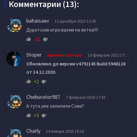
Комментарии (13):
bahaisaev
12 декабря 2023 12:45
Дуратская игра время на ветер!!!
-11
Stoper
Администраторы
19 февраля 2022 17:37
Обновлено до версии v4792145 Build 5948128
от 14.12.2020.
+2
Cheburator987
7 февраля 2020 17:43
А тута уже запилили Сэма?
+3
Charly
14 января 2020 16:18