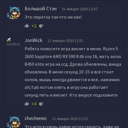
Большой Стэн
31 января 2020 12:07
Это пиратка так что ни как!
+2
JonWick
11 января 2020 12:51
Ребята помогите игра виснет в меню. Ryzen 5
2600 Sapphire AMD RX 590 8 db озу 16, мать aorus
B450 elite игра на ссд. Дрова обновлены, винда
обновлена. В меню секунд 10-15 и всё стоит
колом, мышь иногда движется и всё...нажимаю
alt/tab потом опять в игру она работает
секунд пять и виснет. Кто вкурсе подскажите
+4
chechenec
11 января 2020 11:52
Эту игру я очень давно хотел скачать, даже на