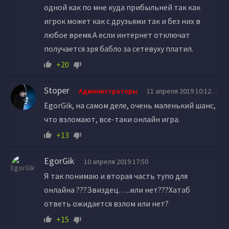
одной как по мне куда прибыльней так как
игрок может как с друзьями так и без них в
любое время.А если интернет отключат
получается зря бабло за сетевуху платил.
+20
Stoper
Администраторы
11 апреля 2019 10:12
EgorGik, на самом деле, очень маленький шанс,
что взломают, все-таки онлайн игра.
+13
EgorGik
10 апреля 2019 17:50
Я так понимаю и вторая часть тупо для
онлайна ???Звиздец…..или нет???Хатаб
ответь ожидается взлом или нет?
+15