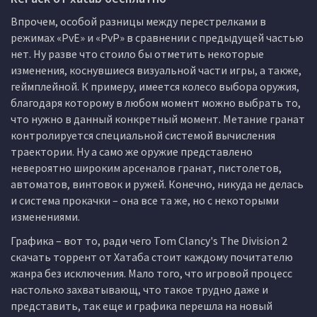
Впрочем, особой разницы между перестрелками в
режимах «PvE» и «PvP» в сравнении с предыдущей частью
нет. Ну разве что стоило бы отметить некоторые
изменения, коснувшиеся визуальной части игры, а также,
геймплейной. К примеру, имеется колесо выбора оружия,
благодаря которому в любом момент можно выбрать то,
что нужно в данный конкретный момент. Метание гранат
контролируется специальной системой вычисления
траектории. Ну а само же оружие представлено
невероятно широким арсеналов гранат, пистолетов,
автоматов, винтовок и ружей. Конечно, никуда не делась
и система прокачки – она все та же, но с некоторыми
изменениями.
Графика – вот то, ради чего Tom Clancy's The Division 2
скачать торрент от Хатаба стоит каждому почитателю
жанра без исключения. Мало того, что игровой процесс
настолько захватывающ, что такое трудно даже и
представить, так еще и графика перешла на новый