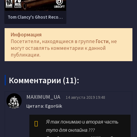
Tom Clancy's Ghost Recon: Wildlands - Ultimate Edition (v 4792145 + DLCs)
Информация
Посетители, находящиеся в группе
Гости
, не
могут оставлять комментарии к данной
публикации.
Комментарии (11):
MAXIMUM_UA
14 августа 2019 19:48
Цитата: EgorGik
Я так понимаю и вторая часть
тупо для онлайна ???