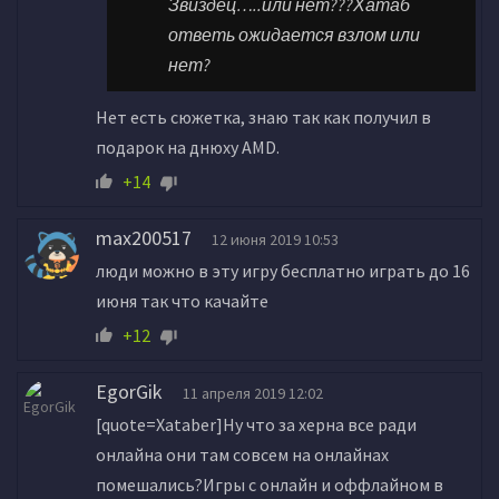
Звиздец…..или нет???Хатаб
ответь ожидается взлом или
нет?
Нет есть сюжетка, знаю так как получил в
подарок на днюху AMD.
+14
max200517
12 июня 2019 10:53
люди можно в эту игру бесплатно играть до 16
июня так что качайте
+12
EgorGik
11 апреля 2019 12:02
[quote=Xataber]Ну что за херна все ради
онлайна они там совсем на онлайнах
помешались?Игры с онлайн и оффлайном в