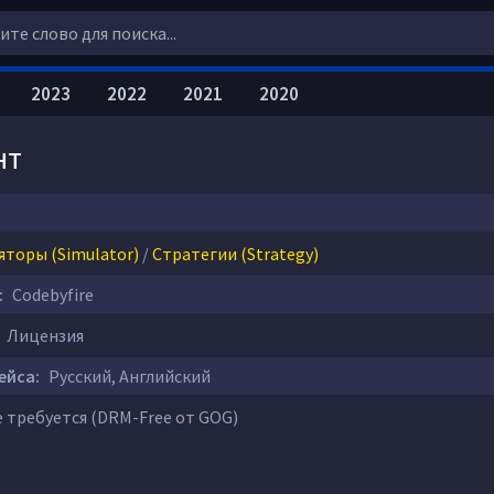
2023
2022
2021
2020
нт
яторы (Simulator)
/
Стратегии (Strategy)
:
Codebyfire
Лицензия
ейса:
Русский, Английский
 требуется (DRM-Free от GOG)