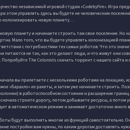
орчество независимой игровой студии «Codebyfire». Игра пре
ри этом управлять здесь вы будете не человеческим поселени
ло колонизировать новую планету…
 новую планету и начинаете строить там свое поселение. Но н
артна. Мало того, что вы будете управлять колонизацией пла
тветствии с потребностями тех самых роботов. Что это значит
и питаются не так, как это делают люди, и что живут они совс
 Попробуйте The Colonists скачать торрент с нашего сайта и
Сначала вы прилетаете с несколькими роботами на локацию, 
мое «барахло» из ракеты, и затем уже начинаете строить. По
(колонии) в работоспособном состоянии и расширение границ.
 сначала строите дорогу, потом добываете ресурсы, а потом у
одит в автоматическом режиме и занимает достаточно много 
оботы будут выполнять многие из функций самостоятельно. О
 какие постройки вам нужны, по каким дорогам доставлять ну