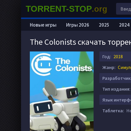
TORRENT-STOP
.org
Новые игры
Игры 2026
2025
2024
The Colonists скачать торре
Год:
2018
Жанр:
Симул
Разработчик
Тип издания:
Язык интерф
Таблетка:
Не