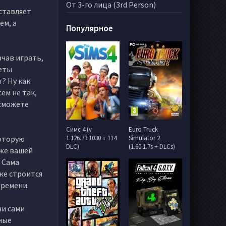
От 3-го лица (3rd Person)
дставляет
ем, а
Популярное
ачав играть,
неты
? Ну как
ем не так,
 сможете
Симс 4 (v
Euro Truck
которую
1.126.73.1030 + 114
Simulator 2
DLC)
(1.60.1.7s + DLCs)
зже вашей
 Сама
же строится
времени.
ни сами
жные