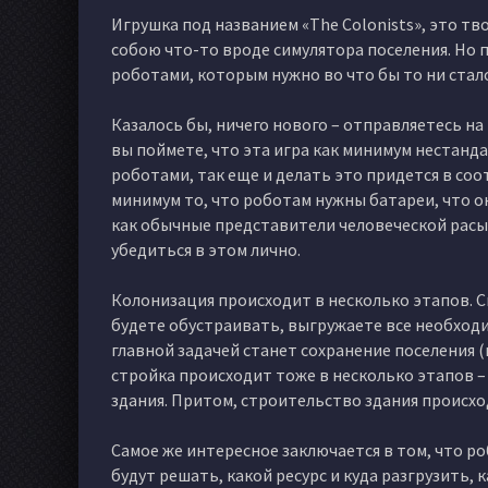
Игрушка под названием «The Colonists», это тв
собою что-то вроде симулятора поселения. Но п
роботами, которым нужно во что бы то ни ста
Казалось бы, ничего нового – отправляетесь на
вы поймете, что эта игра как минимум нестанд
роботами, так еще и делать это придется в соо
минимум то, что роботам нужны батареи, что он
как обычные представители человеческой расы.
убедиться в этом лично.
Колонизация происходит в несколько этапов. 
будете обустраивать, выгружаете все необходи
главной задачей станет сохранение поселения 
стройка происходит тоже в несколько этапов –
здания. Притом, строительство здания происх
Самое же интересное заключается в том, что р
будут решать, какой ресурс и куда разгрузить,