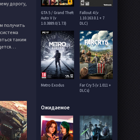
нему дорогу,
GTA 5 / Grand Theft
Fallout 4 (v
Auto V (v
1.10.163.0.1 + 7
1.0.3889.0/1.73)
DLC)
ом получить
 система
аться таким
идется…
Metro Exodus
Far Cry 5 (v 1.011 +
DLCs)
Ожидаемое