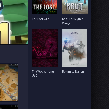
The Lost Wild
Krut: The Mythic
Wings
The Wolf Among
Return to Nangrim
Us 2