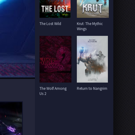
The Lost Wild
Krut: The Mythic
Wings
The Wolf Among
Return to Nangrim
Us 2