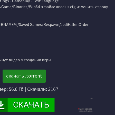
ings - Gameplay - Text Language
/SwGame/Binaries/Win64 в файле anadius.cfg изменить строку
SERNAME%/Saved Games/Respawn/JediFallenOrder
инут видео о создании игры
скачать .torrent
ер: 56.6 Гб | Скачали: 3167