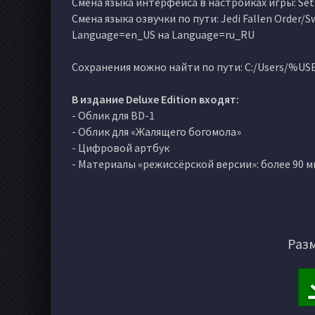
Смена языка интерфейса в настройках игры: Sett
Смена языка озвучки по пути: Jedi Fallen Order
Language=en_US на Language=ru_RU
Сохранения можно найти по пути: C:/Users/%U
В издание Deluxe Edition входят:
- Облик для BD-1
- Облик для «Жалящего богомола»
- Цифровой артбук
- Материалы «режиссёрской версии»: более 90 м
Разм