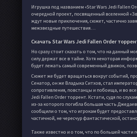
Игрушка под названием «Star Wars Jedi Fallen 
очередной проект, посвященный вселенной «Зве
ждут новые приключения, сюжет, частично зав
межзвездные путешествия…
Скачать Star Wars Jedi Fallen Order торре
Но сразу стоит сказать о том, что на данный м
силу держат все в тайне. Хотя некоторая информ
будет лежать самый современный движок, позв
Сюжет же будет вращаться вокруг событий, про
Сенатор, он же Владыка Ситхов, стал императо
сопротивления, повстанцы и побоища, и во всем
Jedi Fallen Order торрент. Кстати, судя по слу
из-за которого погибла большая часть Джедаев.
сообщили о том, что игрокам будет предоставл
частичной, не чересчур фантастической, остан
Также известно и о том, что по большей части 