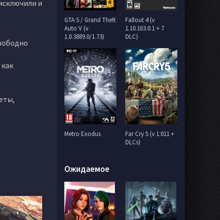
 исключили и
GTA 5 / Grand Theft
Fallout 4 (v
Auto V (v
1.10.163.0.1 + 7
1.0.3889.0/1.73)
DLC)
свободно
 как
еты,
Metro Exodus
Far Cry 5 (v 1.011 +
DLCs)
Ожидаемое