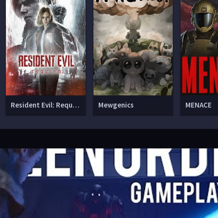
Resident Evil: Requiem
Mewgenics
MENACE