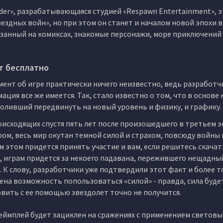
Order», разрабатывающаяся студией «Respawn Entertainment», 
здных войн», но при этом он станет и началом новой эпохи в 
язанный на комиксах, знакомые персонажи, море приключений
нт бесплатно
омент об игре практически ничего неизвестно, ведь разработч
ация все же имеется. Так, стало известно о том, что в основе
оливший передвинуть на новый уровень и физику, и графику.
исходящих спустя пять лет после произошедшего в третьем э
ром, весь мир окутан темной силой и страхом, повсюду войны 
 этом придется принять участие и вам, если решитесь скачать
хам, играм придется за некоего падавана, пережившего нещадны
 К слову, разработчики уже подтвердили этот факт и более т
ена возможность попользоваться «силой» - правда, сила буде
овить с ее помощью звездолет точно не получится.
геймплей будет зациклен на сражениях с применением световы