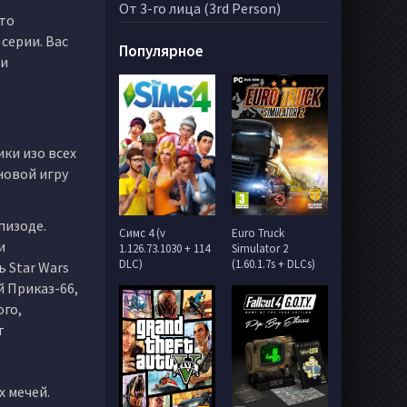
От 3-го лица (3rd Person)
это
серии. Вас
Популярное
 и
ики изо всех
 новой игру
пизоде.
Симс 4 (v
Euro Truck
и
1.126.73.1030 + 114
Simulator 2
DLC)
(1.60.1.7s + DLCs)
 Star Wars
й Приказ-66,
ого,
т
х мечей.