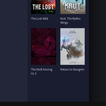
The Lost Wild
Krut: The Mythic
Wings
The Wolf Among
Return to Nangrim
Us 2