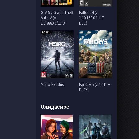
GTA 5 / Grand Theft
Fallout 4 (v
Auto V (v
1.10.163.0.1 + 7
1.0.3889.0/1.73)
DLC)
Metro Exodus
Far Cry 5 (v 1.011 +
DLCs)
Ожидаемое