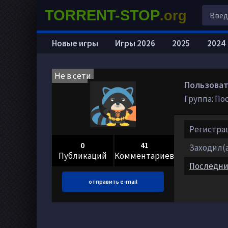
TORRENT-STOP
.org
Новые игры
Игры 2026
2025
2024
Не в сети
Пользовате
Группа: По
Регистраци
0
41
Заходил(а)
Публикаций
Комментариев
Последни
отправить e-mail