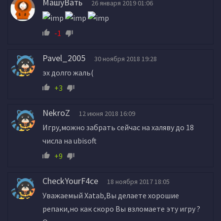
МашуВать
26 января 2019 01:06
-1
Pavel_2005
30 ноября 2018 19:28
эх долго жаль(
+3
NekroZ
12 июня 2018 16:09
Игру,можно забрать сейчас на халяву до 18
числа на ubisoft
+9
CheckYourF4ce
18 ноября 2017 18:05
Уважаемый Xatab,Вы делаете хорошие
репаки,но как скоро Вы взломаете эту игру ?