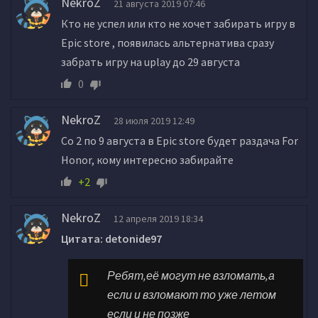
NekroZ
21 августа 2019 07:46
Кто не успел или кто не хочет забирать игру в
Epic store , появилась альтернатива сразу
забрать игру на uplay до 29 августа
0
NekroZ
28 июля 2019 12:49
Со 2 по 9 августа в Epic store будет раздача For
Honor, кому интересно забирайте
+2
NekroZ
12 апреля 2019 18:34
Цитата: detonide97
Ребят,её могут не взломать,а
если и взломают то уже летом
если и не позже