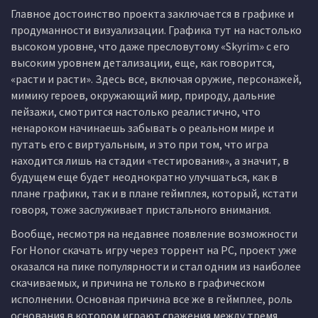
Главное достоинство проекта заключается в графике и
продуманности визуализации. Графика тут на настолько
высоком уровне, что даже пресловутому «Skyrim» с его
высоким уровнем детализации, еще, как говорится,
«расти и расти». Здесь все, включая оружие, персонажей,
мимику героев, окружающий мир, природу, дальние
пейзажи, смотрится настолько реалистично, что
ненароком начинаешь забывать о реальном мире и
путать его с виртуальным, и это при том, что игра
находится лишь на стадии «тестирования», а значит, в
будущем еще будет неоднократно улучшаться, как в
плане графики, так и в плане геймплея, который, кстати
говоря, тоже заслуживает пристального внимания.
Вообще, несмотря на недавнее появление возможности
For Honor скачать игру через торрент на PC, проект уже
оказался на пике популярности и стал одним из наиболее
скачиваемых, и причина не только в графическом
исполнении. Основная причина все же в геймплее, роль
основания в котором играют сражения между тремя