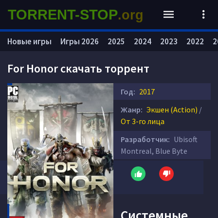
TORRENT-STOP
.org
Новые игры
Игры 2026
2025
2024
2023
2022
2
For Honor скачать торрент
Год:
2017
Жанр:
Экшен (Action)
/
От 3-го лица
Разработчик:
Ubisoft
Montreal, Blue Byte
Системные