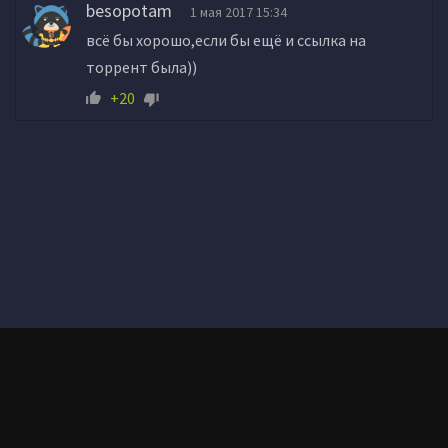
besopotam
1 мая 2017 15:34
всё бы хорошо,если бы ещё и ссылка на
торрент была))
+20
Здесь вы можете скачать самые качественные раздачи игр через
торрент совершенно бесплатно, игры постоянно обновляются,