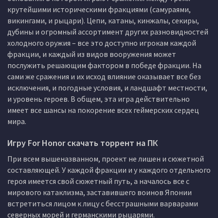
крутейшими историческими фракциями (самураями,
викингами, и рыцари). Цепи, катаны, кинжалы, секиры,
дубины и огромный ассортимент других разновидностей
холодного оружия – все это доступно игрокам каждой
фракции, и каждый из видов вооружения может
послужить решающим фактором в победе фракции. На
сами же сражения и их исход влияние оказывает все без
исключения, и погодные условия, и ландшафт местности,
и уровень героев. В общем, эта игра действительно
имеет все шансы на покорение всех геймерских сердец
мира.
Игру For Honor скачать торрент на ПК
При всем вышеназванном, проект не лишен и сюжетной
составляющей. У каждой фракции и у каждого отдельного
героя имеется свой сюжетный путь, а началось все с
мирового катаклизма, заставившего воинов Японии
встретиться лицом к лицу с бесстрашными варварами
северных морей и германскими рыцарями.