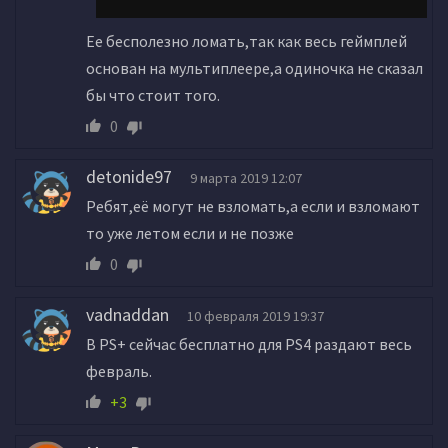
Ее бесполезно ломать,так как весь геймплей
основан на мультиплеере,а одиночка не сказал
бы что стоит того.
0
detonide97
9 марта 2019 12:07
Ребят,её могут не взломать,а если и взломают
то уже летом если и не позже
0
vadnaddan
10 февраля 2019 19:37
В PS+ сейчас бесплатно для PS4 раздают весь
февраль.
+3