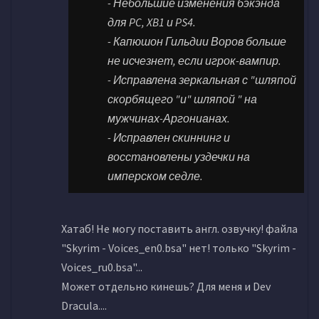
- Небольшие изменения бэкэнда
для PC, XB1 и PS4.
- Капюшон Гильдии Воров больше
не исчезнет, если игрок-вампир.
- Исправлена зеркальная с "шляпой
скорбящего "и" шляпой " на
мужчинах-Аргонианах.
- Исправлен скиннинг и
восстановлены уздечки на
имперском седле.
Хатаб! Не могу поставить англ. озвучку! файла
"Skyrim - Voices_en0.bsa" нет! только "Skyrim -
Voices_ru0.bsa"...
Может отдельно кинешь? Для меня и Dev
Dracula....