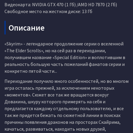
Видеокарта: NVIDIA GTX 470 (1 Гб) /AMD HD 7870 (2 Гб)
Свободное место на жестком диске: 13 Гб
Описание
«Skyrim» - легендарное продолжение серии о вселенной
«The Elder Scrolls», но на сей раз в переиздании,
получившем название «Special Edition» и воплотившим в
реальность большую часть пожеланий фанатов серии и
конкретно пятой части...
Переиздание получило много особенностей, но во многом
игра осталась прежней, за исключением некоторых
«моментов». Сюжет все так же вращается вокруг
Довакина, шкуру которого примерять на себя и
предлагается каждому отдельному пользователю, и все
так же придется бежать по сюжетной линии в поисках
причины появления драконов на просторах Скайрима,
качаться, развиваться, находить новых друзей,