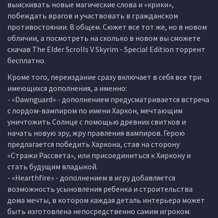
выискивать новые магические слова и «крики»,
побеждать врагов и участвовать в гражданском
противостоянии. В общем. Сюжет все тот же, но в новом
обличии, а посмотреть на сколько в новом вы сможете
скачав The Elder Scrolls V Skyrim - Special Edition торрент
бесплатно.
Кроме того, переиздание сразу включает в себя все три
имеющихся дополнения, а именно:
- «Dawnguard» - дополнением предусматривается встреча
с лордом-вампиром по имени Харкон, мечтающим
уничтожить Солнце с помощью древних свитков и
начать новую эру, жру правления вампиров. Герою
предлагается победить Харкона, став на сторону
«Стражи Рассвета», или присоединиться к Хиркону и
стать будущим владыкой.
- «Hearthfire» - дополнением в игру добавляется
возможность усыновления ребенка и строительства
дома мечты, в котором каждая деталь интерьера может
быть изготовлена непосредственно самим игроком.