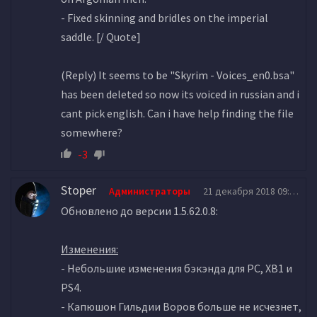
- Fixed skinning and bridles on the imperial
saddle. [/ Quote]
(Reply) It seems to be "Skyrim - Voices_en0.bsa"
has been deleted so now its voiced in russian and i
cant pick english. Can i have help finding the file
somewhere?
-3
Stoper
Администраторы
21 декабря 2018 09:42
Обновлено до версии 1.5.62.0.8:
Изменения:
- Небольшие изменения бэкэнда для PC, XB1 и
PS4.
- Капюшон Гильдии Воров больше не исчезнет,