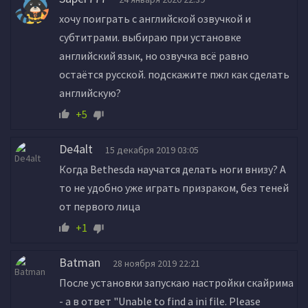
хочу поиграть с английской озвучкой и
субтитрами. выбираю при установке
английский язык, но озвучка всё равно
остаётся русской. подскажите пжл как сделать
английскую?
+5
De4alt
15 декабря 2019 03:05
Когда Bethesda научатся делать ноги внизу? А
то не удобно уже играть призраком, без теней
от первого лица
+1
Batman
28 ноября 2019 22:21
После установки запускаю настройки скайрима
- а в ответ "Unable to find a ini file. Please