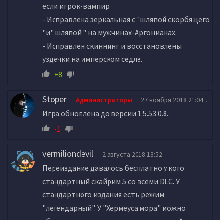
если игрок-вампир.
- Исправлена зеркальная с "шляпой скорбящего
"и" шляпой " на мужчинах-Аргонианах.
- Исправлен скиннинг и восстановлены
уздечки на имперском седле.
+8
Stoper
Администраторы
27 ноября 2018 21:04
Игра обновлена до версии 1.5.53.0.8.
-1
vermiliondevil
2 августа 2018 13:52
Переиздание давалось бесплатно у кого
стандартный скайрим 5 со всеми DLC. У
стандартного издания есть режим
"легендарный". У "Xермеуса мора" можно