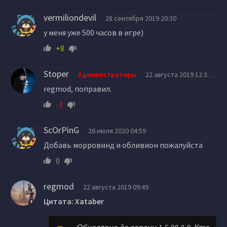
vermiliondevil
28 сентября 2019 20:30
у меня уже 500 часов в игре)
+8
Stoper
Администраторы
22 августа 2019 12:31
regmod, поправил.
-3
ScOrPinG
26 июля 2020 04:59
Добавь морровинд и обливион пожалуйста
0
regmod
22 августа 2019 09:49
Цитата: Xataber