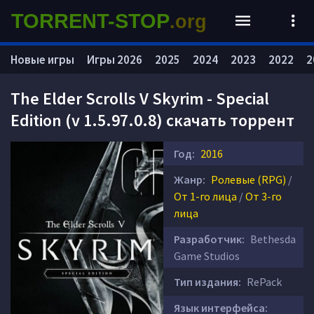
TORRENT-STOP
.org
Новые игры
Игры 2026
2025
2024
2023
2022
2
The Elder Scrolls V Skyrim - Special
Edition (v 1.5.97.0.8) скачать торрент
Год:
2016
Жанр:
Ролевые (RPG)
/
От 1-го лица
/
От 3-го
лица
Разработчик:
Bethesda
Game Studios
Тип издания:
RePack
Язык интерфейса: