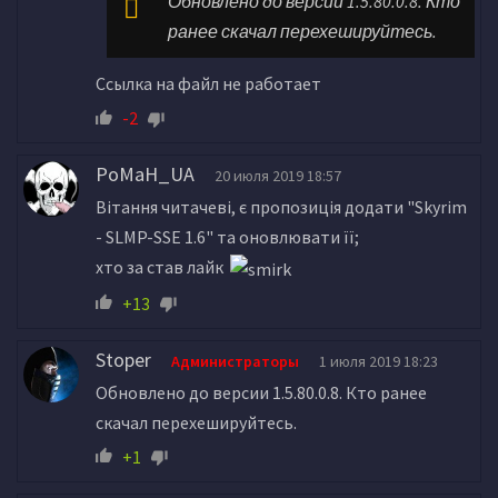
Обновлено до версии 1.5.80.0.8. Кто
ранее скачал перехешируйтесь.
Ссылка на файл не работает
-2
PoMaH_UA
20 июля 2019 18:57
Вітання читачеві, є пропозиція додати "Skyrim
- SLMP-SSE 1.6" та оновлювати її;
хто за став лайк
+13
Stoper
Администраторы
1 июля 2019 18:23
Обновлено до версии 1.5.80.0.8. Кто ранее
скачал перехешируйтесь.
+1