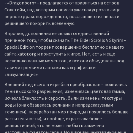
- «Dragonborn» - предлагается отправиться на остров
Солстейм, над которым нависла ужасная угроза в лице
первого драконорожденного, восставшего из пепла и
решившего покорить вселенную.
Впрочем, дополнения не являются единственной
причиной того, чтобы скачать The Elder Scrolls V Skyrim -
Special Edition торрент совершенно бесплатно с нашего
сайта xator.org и приступить к игре. Нет, есть и еще
несколько важных моментов, и все они объединены под
такими громкими словами как «графика» и
«визуализация».
Внешний вид всего в игре был преобразован – появились
тени высокого разрешения, изменилась цветовая гамма,
исчезла блеклость и серость, были изменены текстуры
воды (она обзавелась волнами и непредсказуемым
течением), переработан мир природы (появилось больше
растительности), и вообще, игра стала более
реалистичной, что не может не быть замечено
настоящим фанатом серии. Но и все вышеназванное еще