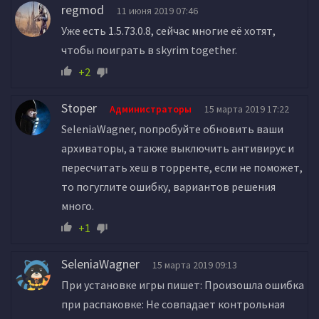
regmod
11 июня 2019 07:46
Уже есть 1.5.73.0.8, сейчас многие её хотят,
чтобы поиграть в skyrim together.
+2
Stoper
Администраторы
15 марта 2019 17:22
SeleniaWagner, попробуйте обновить ваши
архиваторы, а также выключить антивирус и
пересчитать хеш в торренте, если не поможет,
то погуглите ошибку, вариантов решения
много.
+1
SeleniaWagner
15 марта 2019 09:13
При установке игры пишет: Произошла ошибка
при распаковке: Не совпадает контрольная