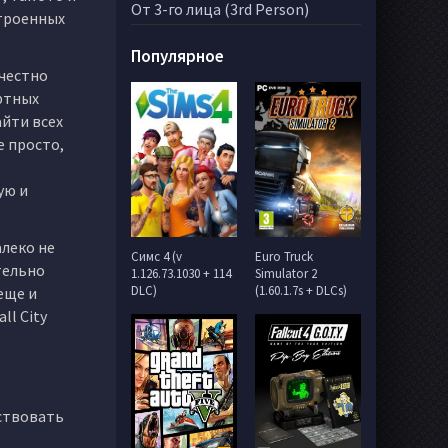
От 3-го лица (3rd Person)
строенных
Популярное
 честно
ертных
айти всех
е просто,
ую и
алеко не
Симс 4 (v
Euro Truck
тельно
1.126.73.1030 + 114
Simulator 2
DLC)
(1.60.1.7s + DLCs)
еще и
l City
йствовать