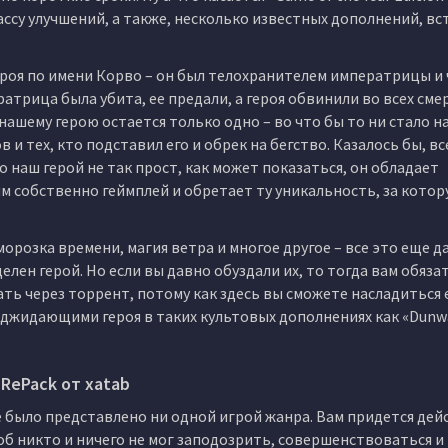
ассу улучшений, а также, несколько известных дополнений, в
роя по имени Корво – он был телохранителем императрицы и
атрица была убита, ее предали, а героя обвинили во всех см
нашему герою остается только одно – во что бы то ни стало н
и тех, кто подставил его и обрек на бегство. Казалось бы, вс
о наш герой не так прост, как может показаться, он обладает
 собственно геймплей и обретает ту уникальность, за котор
орозка времени, магия ветра и многое другое – все это еще д
лен герой. Но если вы давно обуздали их, то тогда вам обяза
ачать через торрент, потому как здесь вы сможете насладиться 
идающими героя в таких культовых дополнениях как «Dunwal
RePack от xatab
е было представлено ни одной игрой жанра. Вам придется де
б никто и ничего не мог заподозрить, совершенствоваться и