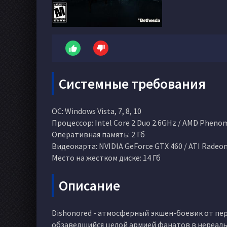
Системные требования
ОС: Windows Vista, 7, 8, 10
Процессор: Intel Core 2 Duo 2.6GHz / AMD Pheno
Оперативная память: 2 Гб
Видеокарта: NVIDIA GeForce GTX 460 / ATI Radeon
Место на жестком диске: 14 Гб
Описание
Dishonored - атмосферный экшен-боевик от пер
обзаведшийся целой армией фанатов в нереально 