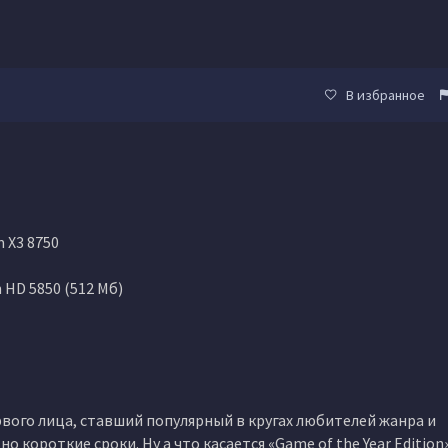
В избранное
m X3 8750
 HD 5850 (512 Мб)
вого лица, ставший популярный в кругах любителей жанра и
короткие сроки. Ну а что касается «Game of the Year Edition»