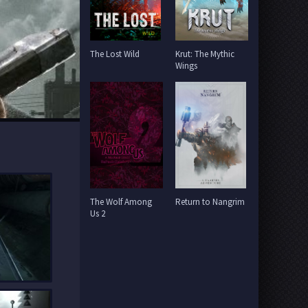
The Lost Wild
Krut: The Mythic
Wings
The Wolf Among
Return to Nangrim
Us 2