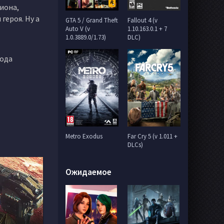
иона,
героя. Ну а
GTA 5 / Grand Theft
Fallout 4 (v
Auto V (v
1.10.163.0.1 + 7
1.0.3889.0/1.73)
DLC)
бода
Metro Exodus
Far Cry 5 (v 1.011 +
DLCs)
Ожидаемое