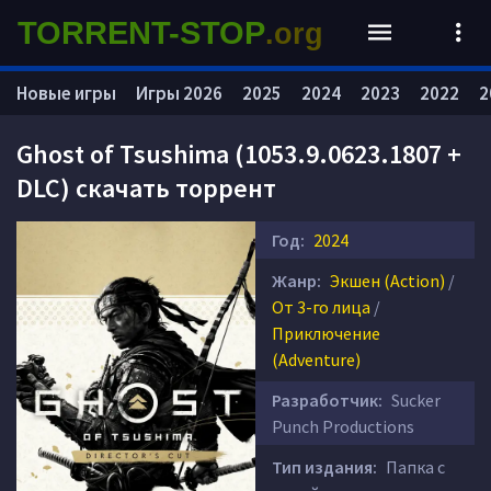
TORRENT-STOP
.org
Новые игры
Игры 2026
2025
2024
2023
2022
2
Ghost of Tsushima (1053.9.0623.1807 +
DLC) скачать торрент
Год:
2024
Жанр:
Экшен (Action)
/
От 3-го лица
/
Приключение
(Adventure)
Разработчик:
Sucker
Punch Productions
Тип издания:
Папка с