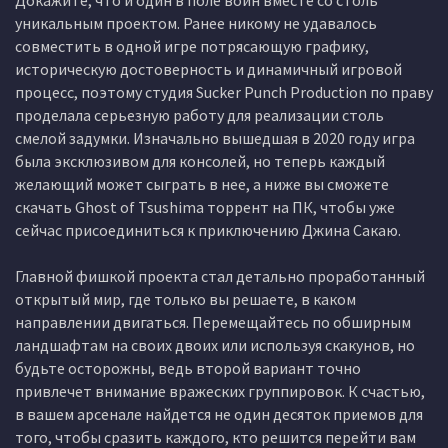
Докажите, что и один в поле воин вместе со столь
уникальным проектом. Ранее никому не удавалось
совместить в одной игре потрясающую графику,
историческую достоверность и динамичный игровой
процесс, поэтому студия Sucker Punch Production по праву
проделала серьезную работу для реализации столь
смелой задумки. Изначально вышедшая в 2020 году игра
была эксклюзивом для консолей, но теперь каждый
желающий может сыграть в нее, а ниже вы сможете
скачать Ghost of Tsushima торрент на ПК, чтобы уже
сейчас присоединиться к приключению Джина Сакаю.
Главной фишкой проекта стал детально проработанный
открытый мир, где только вы решаете, в каком
направлении двигаться. Перемещайтесь по обширным
ландшафтам на своих двоих или используя скакунов, но
будьте осторожны, ведь второй вариант точно
привлечет внимание вражеских группировок. К счастью,
в вашем арсенале найдется не один десяток приемов для
того, чтобы сразить каждого, кто решится перейти вам