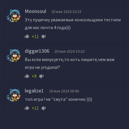
Moonsoul
20 мая 2024 10:23
Эту пушечку уважаемые консольщики тестили
для нас почти 4 года)))
+11
digger1306
20 мая 2024 10:10
Вы если минусуете,то хоть пишите,чем вам
игра не угодила!?
+9
legalize1
20 мая 2024 00:40
топ игра ! не "смута" конечно ))))
+11