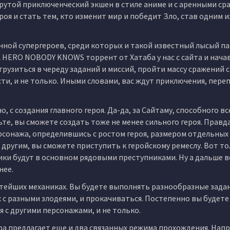
той приключенческий экшен в стиле аниме и с аренными сра
оя и стать тем, кто изменит мир и победит Зло, став одним и
ной супергероев, среди которых и такой известный лысый па
HERO NOBODY KNOWS торрент от Хатаба у нас с сайта и начав
грузиться в череду заданий и миссий, пройти массу сражений 
ти, и не только. Иными словами, вас ждут приключения, пер
о, с создания главного героя. Да-да, за Сайтаму, способного вс
ьте, вы сможете создать тоже не менее сильного героя. Правда
рсонажа, определившись с ростом героя, размером отдельных
 другим, вы сможете приступить к геройскому ремеслу. Вот то
ики будут в основном рядовыми преступниками. Ну а дальше в
нее.
стейших механиках. Вы будете выполнять разнообразные задан
х с разными злодеями, и прокачиваться. Постепенно вы будет
 с другими персонажами, и не только.
гра предлагает еще и два связанных режима прохождения. Нап