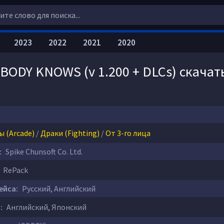
2023
2022
2021
2020
DY KNOWS (v 1.200 + DLCs) скачат
ы (Arcade)
/
Драки (Fighting)
/
От 3-го лица
:
Spike Chunsoft Co. Ltd.
RePack
ейса:
Русский, Английский
:
Английский, Японский