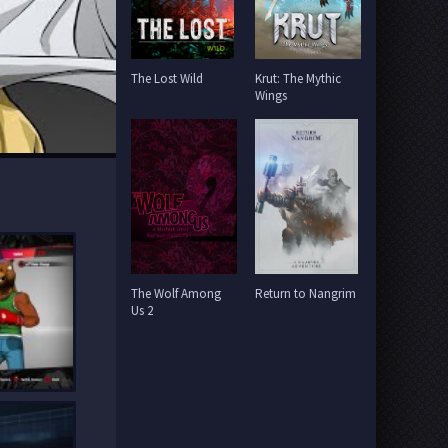
The Lost Wild
Krut: The Mythic
Wings
The Wolf Among
Return to Nangrim
Us 2