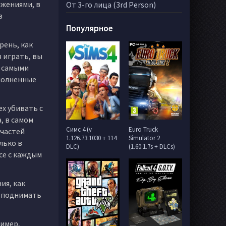
жениями, в
От 3-го лица (3rd Person)
з
Популярное
рень, как
 играть, вы
с самыми
еполненные
ех убивать с
, в самом
Симс 4 (v
Euro Truck
 частей
1.126.73.1030 + 114
Simulator 2
лько в
DLC)
(1.60.1.7s + DLCs)
се с каждым
ия, как
е поднимать
ример,