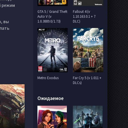
й режим
GTA 5 / Grand Theft
Fallout 4 (v
Auto V (v
1.10.163.0.1 + 7
, вы
1.0.3889.0/1.73)
DLC)
упать
Metro Exodus
Far Cry 5 (v 1.011 +
DLCs)
Ожидаемое