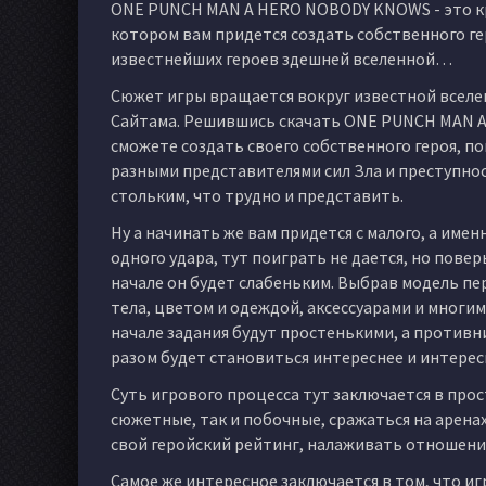
ONE PUNCH MAN A HERO NOBODY KNOWS - это кру
котором вам придется создать собственного гер
известнейших героев здешней вселенной…
Сюжет игры вращается вокруг известной вселен
Сайтама. Решившись скачать ONE PUNCH MAN A 
сможете создать своего собственного героя, по
разными представителями сил Зла и преступнос
стольким, что трудно и представить.
Ну а начинать же вам придется с малого, а именн
одного удара, тут поиграть не дается, но повер
начале он будет слабеньким. Выбрав модель пе
тела, цветом и одеждой, аксессуарами и многим
начале задания будут простенькими, а противн
разом будет становиться интереснее и интерес
Суть игрового процесса тут заключается в про
сюжетные, так и побочные, сражаться на арена
свой геройский рейтинг, налаживать отношения
Самое же интересное заключается в том, что и