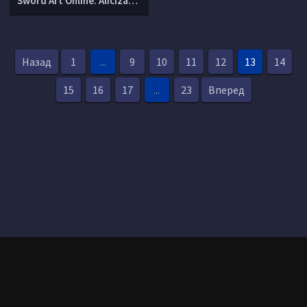
Sword Art Online: Alicization Lycoris
Назад
1
...
9
10
11
12
13
14
15
16
17
...
23
Вперед