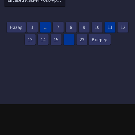
Encased A Sci-Fi Post-Apocalyptic RPG
Назад
1
...
7
8
9
10
11
12
13
14
15
...
23
Вперед