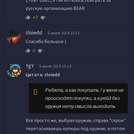
стоит USEC, а так хотелось поиграть за
русскую организацию BEAR.
+7
zloiedd
5 июля 2019 23:13
Спасибо большое )
0
YgY
5 июля 2019 15:14
Цитата: zloiedd
Ребята, а как покупать ? у меня не
происходят покупки, а в рейд без
оружия нету смысла выходить
Всё просто же, выбрал оружие, справа "схрон"
перетаскиваешь купюры под оружие, и потом