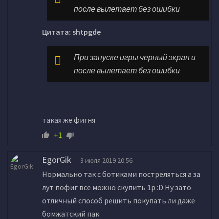
после вылетает без ошибки
Цитата: shtpgde
При запуске игры черный экран и
после вылетает без ошибки
такая же фигня
+1
EgorGik
3 июля 2019 20:56
Нормально так с ботиками постреляться а за
лут пофиг все можно скупить 1р :D Ну зато
отличный способ решить покупать ли даже
бомжатский пак