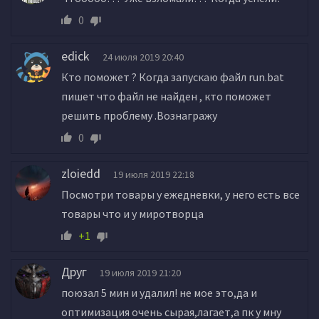
0
edick
24 июля 2019 20:40
Кто поможет ? Когда запускаю файл run.bat
пишет что файл не найден , кто поможет
решить проблему .Вознагражу
0
zloiedd
19 июля 2019 22:18
Посмотри товары у ежедневки, у него есть все
товары что и у миротворца
+1
Друг
19 июля 2019 21:20
поюзал 5 мин и удалил! не мое это,да и
оптимизация очень сырая,лагает,а пк у мну