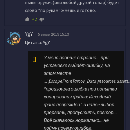
выше оружия(или любой другой товар) будет
слово "по рукам" жмёшь и готово.
+2
YgY
5 июля 2019 15:13
Цитата: YgY
У меня вообще странно... при
установке выдаёт ошибку, на
этом месте
...\EscapeFromTarcov_Data\resources.assets.
"произошла ошибка при попытки
копирования файла: Исходный
файл повреждён". и далеe выбор -
прервать, пропустить, повтор...
Всё скачалось нормально... не
пойму почему ошибка.