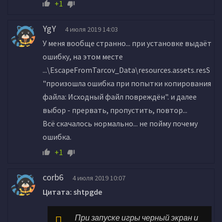
+1
YgY
4 июля 2019 14:03
У меня вообще странно... при установке выдаёт
ошибку, на этом месте
...\EscapeFromTarcov_Data\resources.assets.resS
"произошла ошибка при попытки копирования
файла: Исходный файл повреждён". и далеe
выбор - прервать, пропустить, повтор...
Всё скачалось нормально... не пойму почему
ошибка.
+1
corb6
4 июля 2019 10:07
Цитата: shtpgde
При запуске игры черный экран и