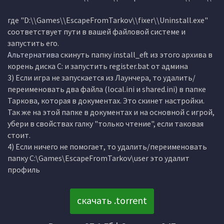
где "D:\\Games\\EscapeFromTarkov\\fixer\\Uninstall.exe"
соответствует пути в вашей файловой системе и
запустить его.
Альтернатива
скинуть папку install_eft из этого архива в
корень диска С: и запустить register.bat от админа
3) Если игра не запускается из Лаунчера, то удалить/
переименовать два файла (local.ini и shared.ini) в папке
Таркова, которая в документах. Это скинет настройки.
Так же на этой папке в документах и на основной с игрой,
убери в свойствах галку "только чтение", если таковая
стоит.
4) Если ничего не помогает, то удалить/переименовать
папку C:\Games\EscapeFromTarkov\user это удалит
профиль
скачать .torrent