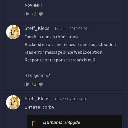
мочный!
+1
Steff_Kleps
14 июля 2019 09:29
Ошибка при авторизации.
Backend error: The request timed out Clouldn't
read error message since WebException.
Response or response stream is null.
Что делать?
+1
Steff_Kleps
13 июля 2019 14:10
Цитата: corb6
Цитата: shtpgde