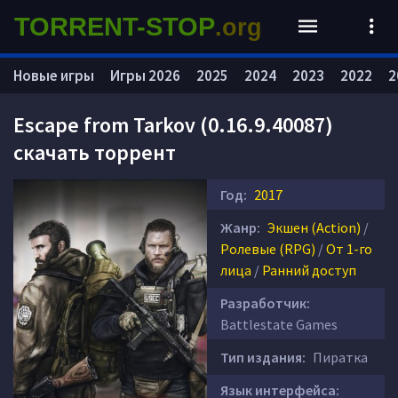
TORRENT-STOP
.org
Новые игры
Игры 2026
2025
2024
2023
2022
2
Escape from Tarkov (0.16.9.40087)
скачать торрент
Год:
2017
Жанр:
Экшен (Action)
/
Ролевые (RPG)
/
От 1-го
лица
/
Ранний доступ
Разработчик:
Battlestate Games
Тип издания:
Пиратка
Язык интерфейса: