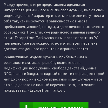
Между прочем, в игре представлена идеальная
интерпретация ИИ – все NPC по-своему умны, имеют свой
индивидуальный характер и черты, и все они могут вести
себя так, как им хочется, в зависимости от места
пребывания, условий, погоды, и даже личностных качеств
собеседника. Пожалуй, уже ради всего вышеназванного
стоит Escape from Tarkov скачать через торрент на PC
при первой же возможности, но и этим всем перечень
достоинств данного проекта не ограничивается…
Реалистичные модели оружия и приближенная к
реальности физика стрельбы, возможность
модификации вооружений, свобода действий, умные
NPC, кланы и банды, отпадный сюжет и графика, которой
нет до сих пор ни в одном известном миру шутере – и все
это еще далеко не полный перечень того, чем может
похвастаться «Escape from Tarkov».