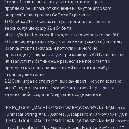
0) идет бесконечная загрузка стартового экрана:
проблема решилась отключением "внутриигрового
оверлея" в настройках GeForce Experience
1) Ошибка .NET ? Скачать и установить последнюю
версию, лучше сразу 32 и 64 бита:
https://dotnet.microsoft.com/en-us/download/dotnet/6.0
2) Если Сервер стартанул, а игра не запускается(патчинг,
кнопка старт нажалась и потухла и ничего не
происходит), закрыть лаунчер и кликнуть Aki.Launcher.exe
или запустить батник ещё раз, если не помогает то
проверить что для папки с игрой не стоит атрибут
"только для чтения"
2.1) Если игра не стартует, выскакивает "не установлена
игра", надо запустить EscapeFromTarkovRegFix.bat от
админа, либо создать *.reg файл с содержимым:
[HKEY_LOCAL_MACHINE\SOFTWARE\WOW6432Node\Microsoft\Wi
"UninstallString"="D:\\Games\\EscapeFromTarkov\\fixer\\Unin
[HKEY_LOCAL_MACHINE\SOFTWARE\WOW6432Node\Microsoft\Wi
"InstallLocation"="D:\\Games\\EscapeFromTarkov\\fixer\\"