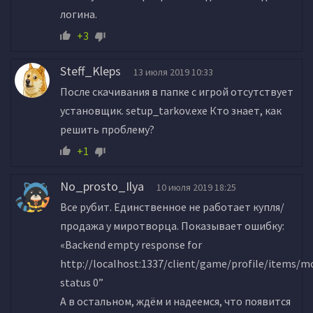
логина.
+3
Steff_Kleps
13 июля 2019 10:33
После скачивания в папке с игрой отсутствует
установщик. setup_tarkov.exe Кто знает, как
решить проблему?
+1
No_prosto_Ilya
10 июля 2019 18:25
Все рубит. Единственное не работает купля/
продажа у миротворца. Показывает ошибку:
«Backend empty response for
http://localhost:1337/client/game/profile/items/m
status 0”
А в остальном, ждём и надеемся, что появится