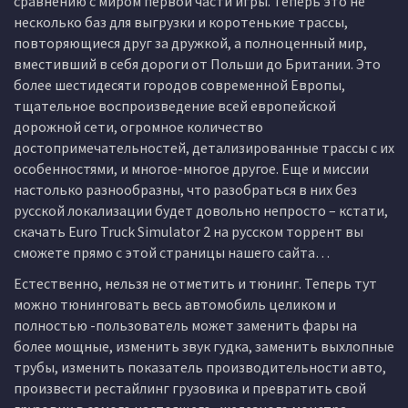
сравнению с миром первой части игры. Теперь это не
несколько баз для выгрузки и коротенькие трассы,
повторяющиеся друг за дружкой, а полноценный мир,
вместивший в себя дороги от Польши до Британии. Это
более шестидесяти городов современной Европы,
тщательное воспроизведение всей европейской
дорожной сети, огромное количество
достопримечательностей, детализированные трассы с их
особенностями, и многое-многое другое. Еще и миссии
настолько разнообразны, что разобраться в них без
русской локализации будет довольно непросто – кстати,
скачать Euro Truck Simulator 2 на русском торрент вы
сможете прямо с этой страницы нашего сайта…
Естественно, нельзя не отметить и тюнинг. Теперь тут
можно тюнинговать весь автомобиль целиком и
полностью -пользователь может заменить фары на
более мощные, изменить звук гудка, заменить выхлопные
трубы, изменить показатель производительности авто,
произвести рестайлинг грузовика и превратить свой