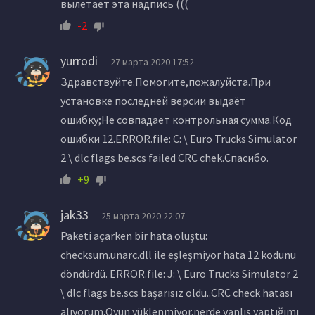
вылетает эта надпись (((
-2
yurrodi
27 марта 2020 17:52
Здравствуйте.Помогите,пожалуйста.При
установке последней версии выдаёт
ошибку;Не совпадает контрольная сумма.Код
ошибки 12.ERROR.file: С: \ Euro Trucks Simulator
2 \ dlc flags be.scs failed CRC chek.Спасибо.
+9
jak33
25 марта 2020 22:07
Paketi açarken bir hata oluştu:
checksum.unarc.dll ile eşleşmiyor hata 12 kodunu
döndürdü. ERROR.file: J: \ Euro Trucks Simulator 2
\ dlc flags be.scs başarısız oldu..CRC check hatası
alıyorum.Oyun yüklenmiyor.nerde yanlış yaptığımı