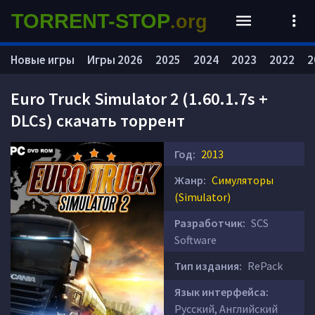
TORRENT-STOP
.org
Новые игры
Игры 2026
2025
2024
2023
2022
2
Euro Truck Simulator 2 (1.60.1.7s +
DLCs) скачать торрент
Год:
2013
Жанр:
Симуляторы
(Simulator)
Разработчик:
SCS
Software
Тип издания:
RePack
Язык интерфейса:
Русский, Английский