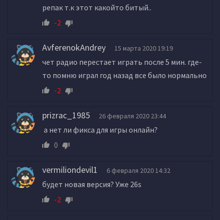
репак т.к этот какойто битый..
-2
AvferenokAndrey
15 марта 2020 19:19
чет радио перестает играть после 5 мин. где-
то помню играл год назад все было нормально
-2
prizrac_1985
26 февраля 2020 23:44
а нет ли фикса для игры онлайн?
0
vermiliondevil1
6 февраля 2020 14:32
будет новая версия? Уже 26s
-2