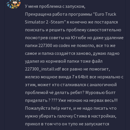
У меня проблемка с запуском,
Прекращена работа программы "Euro Truck
Simulator 2 -Steam" я конечно же постарался
поискать и решить проблему самостоятельно
посмотрев советы на Ютюбе но даже удаление
папки 227300 из codex не помогло, все то же
самое и папка создаётся заново, думаю ладно
удалил из корневой папки тоже файл
227300_install.vdf все равно не помогает,
железо мощное винда 7 я 64bit все нормально с
этим, может кто сталкивался с аналогичной
проблемой чё делать ребят? Муровью болт
приделать ? ??? Уже незнаю на нервах весь!!!
Пожалуйста help ните, и не надо писать что
нужно убирать галочку Стима в настройках,
прикол в том что он тупо не запускается