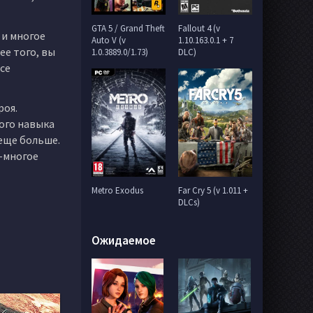
GTA 5 / Grand Theft
Fallout 4 (v
 и многое
Auto V (v
1.10.163.0.1 + 7
ее того, вы
1.0.3889.0/1.73)
DLC)
се
роя.
вого навыка
 еще больше.
е-многое
Metro Exodus
Far Cry 5 (v 1.011 +
DLCs)
Ожидаемое