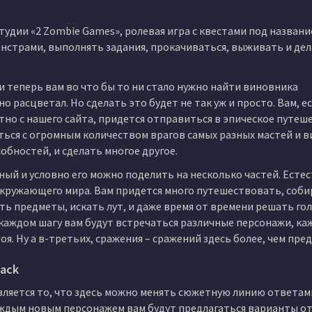
удии «2 Zombie Games», ролевая игра с квестами под названи
монстрами, выполнять задания, прокачиваться, выживать и де
и теперь вам во что бы то ни стало нужно найти виновника
 расцветал. Но сделать это будет не так уж и просто. Вам, е
тно с нашего сайта, придется отправиться в эпическое путеш
ься с огромным количеством врагов самых разных мастей и в
обностей, и сделать многое другое.
ый и условно его можно поделить на несколько частей. Есте
окружающего мира. Вам придется много путешествовать, соб
ь предметы, искать лут, и даже время от времени решать го
 каждом шагу вам будут встречаться различные персонажи, ка
оя. Ну а в-третьих, сражения – сражений здесь более, чем пре
Pack
вляется то, что здесь можно менять сюжетную линию ответам
аждым новым персонажем вам будут предлагаться варианты от