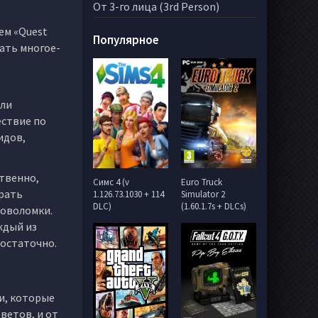
От 3-го лица (3rd Person)
ем «Quest
Популярное
лать многое-
сли
ествие по
идов,
ственно,
Симс 4 (v
Euro Truck
ирать
1.126.73.1030 + 114
Simulator 2
DLC)
(1.60.1.7s + DLCs)
ловоломки.
ждый из
достаточно.
и, которые
ветов, и от