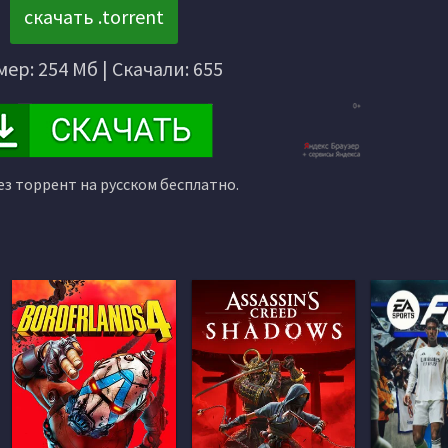
скачать .torrent
мер: 254 Мб | Скачали: 655
ез торрент на русском бесплатно.