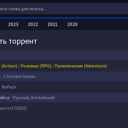
2023
2022
2021
2020
ать торрент
(Action)
/
Ролевые (RPG)
/
Приключение (Adventure)
:
2 Zombie Games
RePack
ейса:
Русский, Английский
ита (CODEX)