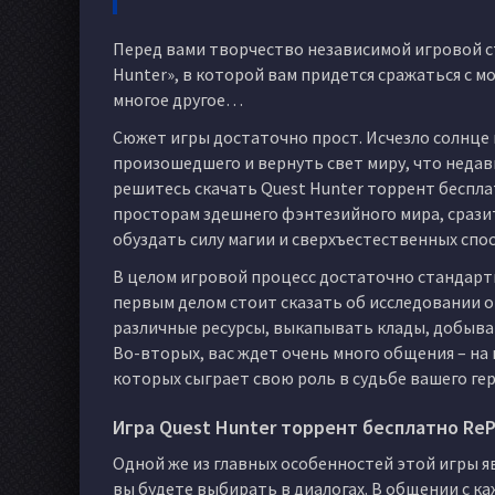
Перед вами творчество независимой игровой ст
Hunter», в которой вам придется сражаться с 
многое другое…
Сюжет игры достаточно прост. Исчезло солнце 
произошедшего и вернуть свет миру, что недавно
решитесь скачать Quest Hunter торрент беспла
просторам здешнего фэнтезийного мира, сразит
обуздать силу магии и сверхъестественных спос
В целом игровой процесс достаточно стандартн
первым делом стоит сказать об исследовании 
различные ресурсы, выкапывать клады, добыват
Во-вторых, вас ждет очень много общения – на
которых сыграет свою роль в судьбе вашего гер
Игра Quest Hunter торрент бесплатно Re
Одной же из главных особенностей этой игры я
вы будете выбирать в диалогах. В общении с к