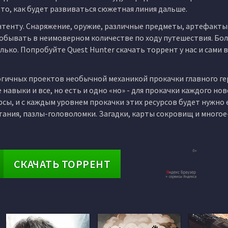
 то, как будет развиваться сюжетная линия дальше.
нтенту. Снаряжение, оружие, различные предметы, артефакты
 добывать в неимоверном количестве по ходу путешествия. Бол
лько. Попробуйте Quest Hunter скачать торрент у нас и сами в
логичных проектов необычной механикой прокачки главного ге
 навыки и все, но есть и одно «но» - для прокачки каждого но
сы, и с каждым уровнем прокачки этих ресурсов будет нужно
тания, пазлы-головоломки. Загадки, карты сокровищ и много
СКАЧАТЬ ТОРРЕНТ