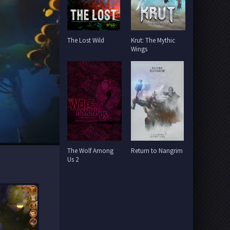
The Lost Wild
Krut: The Mythic
Wings
The Wolf Among
Return to Nangrim
Us 2