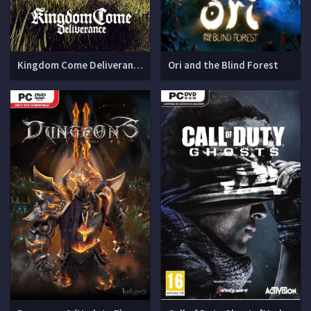
Kingdom Come Deliverance (v 1.9.6-404-504u + DLCs)
Ori and the Blind Forest