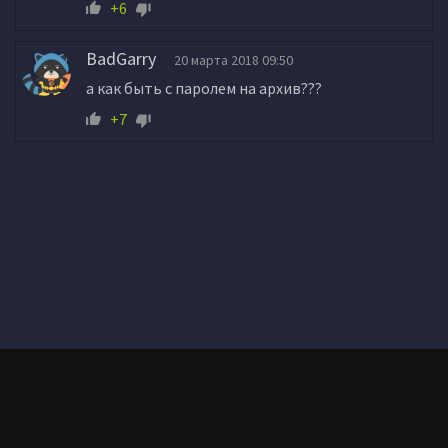
+6
BadGarry
20 марта 2018 09:50
а как быть с паролем на архив???
+7