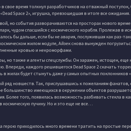
в свое время толкнул разработчиков на отважный поступок,
. «Dead Space 2», игрушка, превзошедшая в итоге все ожидани
ой, но события разворачиваются на просторах нового време
Кларк, чудом спасшийся с космического корабля. Пролежав в и
алось бы дальше, если бы не авария, послужившая как раз-та
космическом жилом модуле, Айзек снова вынужден погрузиться
полненные кровью и некроморфами.
ы, но также и агенты спецслужбы. Он заражен, истощен, еще 
ою. Впереди, каждого решившегося Dead Space 2 скачать торре
ь в жилах будет стынуть даже у самых опытных поклонников 
ый ряд новшеств. Так, прислушавшись к пожеланиям фанатов,
е большинство имеющихся в окружении объектов разрушаетс
ия. Более того, появилась возможность разбивать стекла в ка
 космическую пучину. Но и это еще не все…
да герою приходилось много времени тратить на простые пер