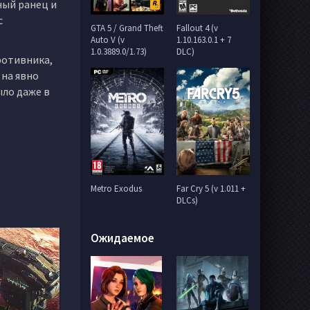
ный ранец и
с
GTA 5 / Grand Theft
Fallout 4 (v
Auto V (v
1.10.163.0.1 + 7
1.0.3889.0/1.73)
DLC)
ротивника,
 на явно
ыло даже в
Metro Exodus
Far Cry 5 (v 1.011 +
DLCs)
Ожидаемое