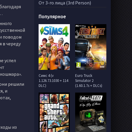
От 3-го лица (3rd Person)
 благодаря
я…
Популярное
нного
скусственной
ки поводом
 в череду
не успел
нт
«кошмара».
Симс 4 (v
Euro Truck
1.126.73.1030 + 114
Simulator 2
 они решили
DLC)
(1.60.1.7s + DLCs)
я, и
ютах,
еходы из