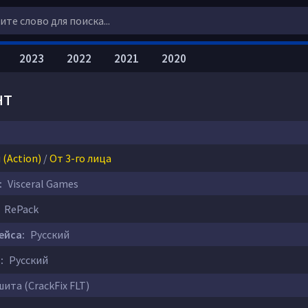
2023
2022
2021
2020
нт
(Action)
/
От 3-го лица
:
Visceral Games
RePack
ейса:
Русский
:
Русский
ита (CrackFix FLT)