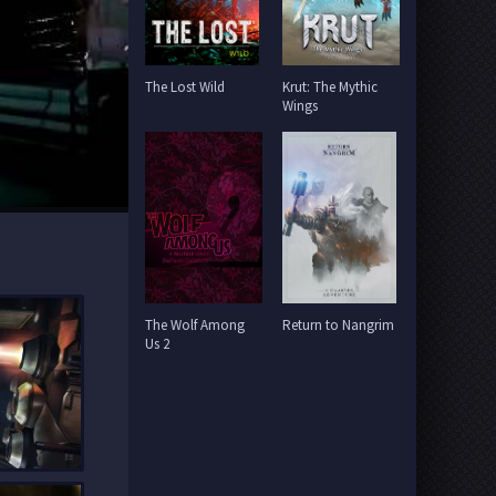
The Lost Wild
Krut: The Mythic
Wings
The Wolf Among
Return to Nangrim
Us 2