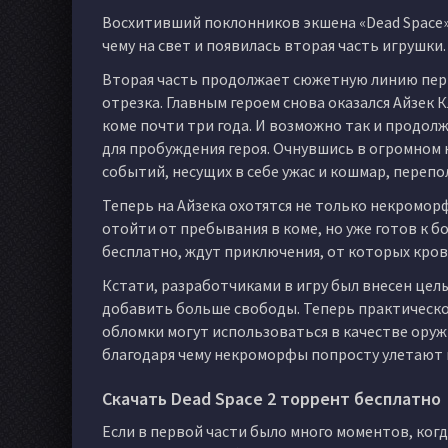
Восхитивший поклонников экшена «Dead Space» 
чему на свет и появилась вторая часть игрушки
Вторая часть продолжает сюжетную линию перв
отрезка. Главным героем снова оказался Айзек 
коме почти три года. И возможно так и продолж
для пробуждения героя. Очнувшись в огромном 
событий, несущих в себе ужас и кошмар, пере
Теперь на Айзека охотятся не только некроморф
отойти от пребывания в коме, но уже готов к б
бесплатно, ждут приключения, от которых кров
Кстати, разработчиками в игру был внесен цел
добавить больше свободы. Теперь практическо
обломки могут использоваться в качестве оруж
благодаря чему некроморфы попросту улетают в
Скачать Dead Space 2 торрент бесплатно
Если в первой части было много моментов, ког