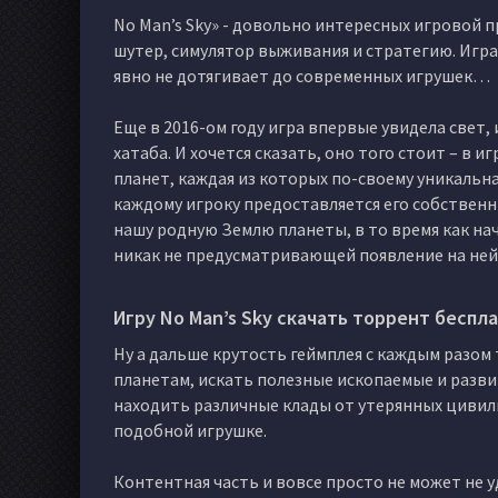
No Man’s Sky» - довольно интересных игровой 
шутер, симулятор выживания и стратегию. Игра
явно не дотягивает до современных игрушек…
Еще в 2016-ом году игра впервые увидела свет,
хатаба. И хочется сказать, оно того стоит – в 
планет, каждая из которых по-своему уникальн
каждому игроку предоставляется его собственн
нашу родную Землю планеты, в то время как на
никак не предусматривающей появление на ней
Игру No Man’s Sky скачать торрент беспл
Ну а дальше крутость геймплея с каждым разо
планетам, искать полезные ископаемые и разви
находить различные клады от утерянных цивилиз
подобной игрушке.
Контентная часть и вовсе просто не может не 