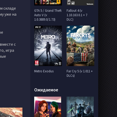
м складе
GTA 5 / Grand Theft
Fallout 4 (v
му уже на
Auto V (v
1.10.163.0.1 + 7
1.0.3889.0/1.73)
DLC)
ое
вместе с
то, игра
вые
Metro Exodus
Far Cry 5 (v 1.011 +
DLCs)
Ожидаемое