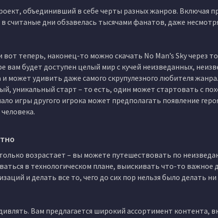
проект, объединивший в себе черты разных жанров. Включая 
 в считаные дни обзавелась тысячами фанатов, даже несмотря
 и вот теперь, наконец-то можно скачать No Man’s Sky через т
игре вам будет доступен целый мир с кучей неизведанных, неиз
а и может удивить даже самого скрупулезного любителя жанра
ый, уникальный старт – то есть, один может стартовать с по
чало игры другого игрока может предполагать появление геро
 человека.
атно
м только возрастает – вы можете путешествовать по неизвед
ваться в технологическом плане, выискивать что-то важное д
аций и делать все то, чего до сих пор нельзя было делать ни
удивлять. Вам предлагается широкий ассортимент контента, в