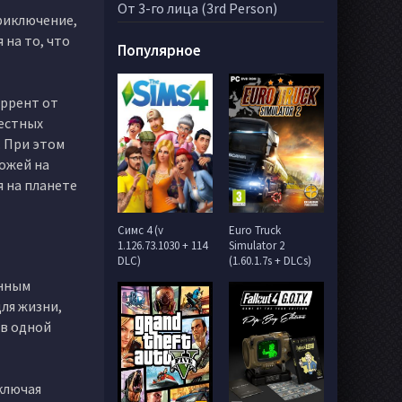
От 3-го лица (3rd Person)
приключение,
 на то, что
Популярное
оррент от
вестных
. При этом
хожей на
я на планете
Симс 4 (v
Euro Truck
1.126.73.1030 + 114
Simulator 2
DLC)
(1.60.1.7s + DLCs)
анным
ля жизни,
 в одной
ключая