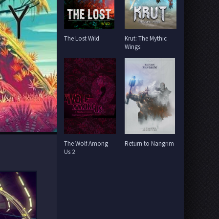
The Lost Wild
Krut: The Mythic
Wings
The Wolf Among
Return to Nangrim
Us 2