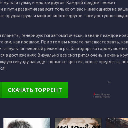
е мультитулы», и многое другое. Каждый предмет может
 и пути развития зависят только от вас и имеющихся на ваше
е орудия труда и многое-многое другое – все доступно каждо
к и планеты, генерируются автоматически, а значит каждое нов
таким, как прошлое. При этом вы можете путешествовать, как
еется мультиплеерный режим игры, благодаря которому можно 
я в достижениях. Визуально все смотрится очень и очень кру
аждую секунду вас ждут новые открытия, новые предметы, но
ся!
СКАЧАТЬ ТОРРЕНТ