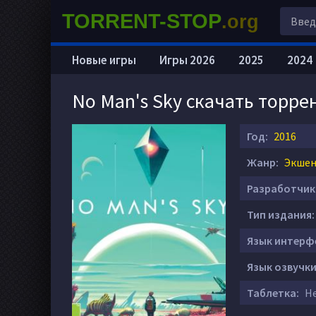
TORRENT-STOP
.org
Новые игры
Игры 2026
2025
2024
No Man's Sky скачать торре
Год:
2016
Жанр:
Экшен 
Разработчик
Тип издания:
Язык интерф
Язык озвучки
Таблетка:
Не