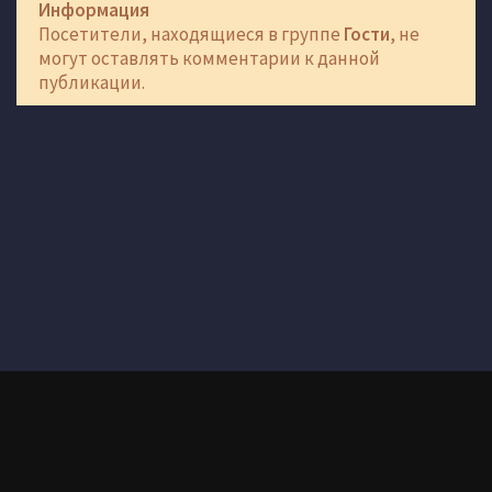
Информация
Посетители, находящиеся в группе
Гости
, не
могут оставлять комментарии к данной
публикации.
Здесь вы можете скачать самые качественные раздачи игр через