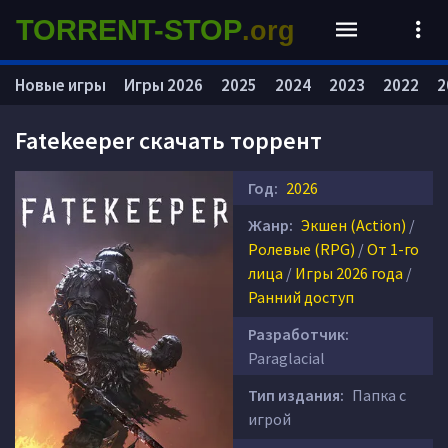
TORRENT-STOP
.org
Новые игры
Игры 2026
2025
2024
2023
2022
2
Fatekeeper скачать торрент
Год:
2026
Жанр:
Экшен (Action)
/
Ролевые (RPG)
/
От 1-го
лица
/
Игры 2026 года
/
Ранний доступ
Разработчик:
Paraglacial
Тип издания:
Папка с
игрой