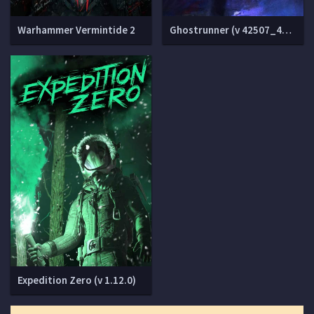
Warhammer Vermintide 2
Ghostrunner (v 42507_446 + 6 DLC)
Expedition Zero (v 1.12.0)