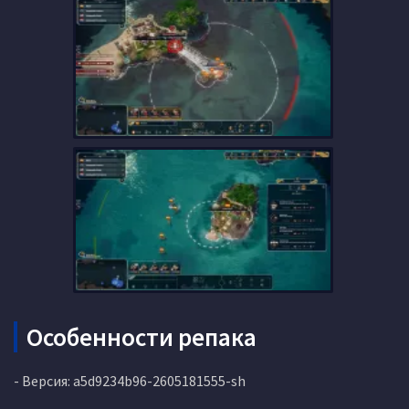
Особенности репака
- Версия: a5d9234b96-2605181555-sh