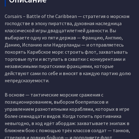
Corsairs – Battle of the Caribbean — стратегия о морском
господстве в эпоху пиратства, духовная наследница
классической игры двадцатилетней давности. Вы
выбираете одну из пяти держав — Францию, Англию,
Данию, Испанию или Нидерланды — и отправляетесь
покорять Карибское море: строить флот, захватывать
торговые пути и вступать в схватки с конкурентами и
независимыми пиратскими фракциями, которые
действуют сами по себе и вносят в каждую партию долю
непредсказуемости.
В основе — тактические морские сражения с
позиционированием, выбором боеприпасов и
управлением разнотипными кораблями, которых в игре
более семнадцати видов. Когда топить противника
невыгодно, в ход идёт абордаж: захватываете экипаж в
ближнем бою с помощью трёх классов солдат — танков,
стрелков и ловких бойцов — и пополняете флот