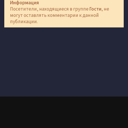
Информация
Посетители, находящиеся в группе
Гости
, не
могут оставлять комментарии к данной
публикации.
Здесь вы можете скачать самые качественные раздачи игр через