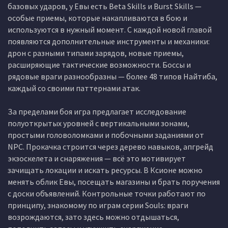
базовых ударов, у Евы есть Beta Skills и Burst Skills —
особые приемы, которые накапливаются в бою и
используются в нужный момент. С каждой новой главой
появляются дополнительные инструменты и механики:
дрон с разными типами зарядов, новые приемы,
расширяющие тактические возможности. Боссы и
рядовые враги разнообразны — более 48 типов Найтиба,
каждый со своими паттернами атак.
За пределами боя игра предлагает исследование
полуоткрытых уровней с вертикальными зонами,
простыми головоломками и побочными заданиями от
NPC. Прокачка строится через дерево навыков, апгрейд
экзоскелета и снаряжения — всё это мотивирует
зачищать локации и искать ресурсы. В Ксионе можно
менять облик Евы, посещать магазины и брать поручения
с доски объявлений. Контрольные точки работают по
принципу, знакомому по играм серии Souls: враги
возрождаются, зато здесь можно отдышаться,