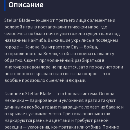
Описание
Stellar Blade — экшен от третьего лица с элементами
ролевой игры в постапокалиптическом мире, где
человечество было почти уничтожено существами под
названием Найтиба. Выжившие укрылись в последнем
городе — Ксионе. Вы играете за Еву — бойца,
отправленного на Землю, чтобы отвоевать планету
обратно. Сюжет прямолинейный: разбираться в
многоуровневом лоре не придется, зато по ходу истории
постепенно открываются ответы на вопрос — что
вообще произошло с Землей и людьми.
Главное в Stellar Blade — это боевая система. Основа
механики — парирование и уклонения: враги атакуют
длинными комбо, а грамотная защита ломает их баланс и
открывает уязвимое место. Три типа опасных атак
маркируются разными цветами и требуют разной
реакции — уклонения, контратаки или отбива. Помимо