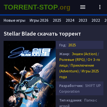
TORRENT-STOP
.org
Новые игры
Игры 2026
2025
2024
2023
2022
2
Stellar Blade скачать торрент
Год:
2025
Жанр:
Экшен (Action)
/
Ролевые (RPG)
/
От 3-го
лица
/
Приключение
(Adventure)
/
Игры 2025
года
Разработчик:
SHIFT UP
Corporation
Тип издания:
Папка с
игрой