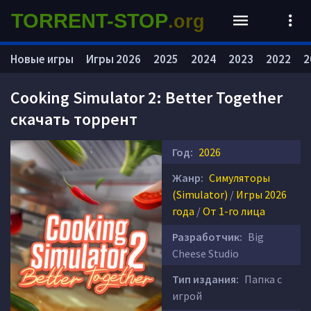
TORRENT-STOP
.org
Новые игры
Игры 2026
2025
2024
2023
2022
2
Cooking Simulator 2: Better Together
скачать торрент
Год:
2026
Жанр:
Симуляторы
(Simulator)
/
Игры 2026
года
/
От 1-го лица
Разработчик:
Big
Cheese Studio
Тип издания:
Папка с
игрой