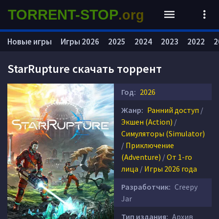
TORRENT-STOP
.org
Новые игры
Игры 2026
2025
2024
2023
2022
2
StarRupture скачать торрент
Год:
2026
Жанр:
Ранний доступ
/
Экшен (Action)
/
Симуляторы (Simulator)
/
Приключение
(Adventure)
/
От 1-го
лица
/
Игры 2026 года
Разработчик:
Creepy
Jar
Тип издания:
Архив