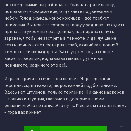
восхождениями вы разбиваете бивак: варите лапшу,
поправляете снаряжение, отдыхаете под звёздным
небом. Голод, жажда, износ крючьев – всё требует
внимания. Вы можете собирать воду у родника, находить
припасы в укромных расщелинах, планировать путь
заранее, чтобы не застрять в темноте. И да, лучше не
лезть ночью – свет фонарика слаб, а ошибка в полной
темноте слишком дорога. Зато утром, когда солнце
касается вершин, виды захватывают дух – и вы
понимаете, ради чего это всё.
Игра не кричит о себе – она шепчет. Через дыхание
героини, скрип каната, шорох камней под ботинками.
Здесь нет штурмов, только терпение. Никаких маркеров
– только интуиция, глазомер и доверие к своим
решениям. Это не гонка. Это путь. И если вы готовы к нему
– гора вас примет.