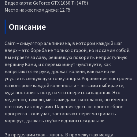
Видеокарта: GeForce GTX 1050 Ti (4 Гб)
Место на жестком диске: 12 Гб
Описание
Cairn – симулятор альпинизма, в котором каждый шаг
вверх – это борьба не только с горой, но и с самим собой.
Вы играете за Ааву, решившую покорить неприступную
вершину Ками, и с первых минут чувствуете, как
напрягаются её руки, дрожат колени, как важно не
упустить следующую точку опоры. Управление построено
на контроле каждой конечности – вы сами выбираете,
куда поставить ногу, на что опереться ладонью. Это
медленно, тяжело, местами даже «косолапо», но именно
поэтому так ощутимо. Падения здесь не просто сброс
прогресса – они учат, заставляют пересматривать
маршрут, дышать глубже и двигаться дальше.
За пределами скал – жизнь. В промежутках между