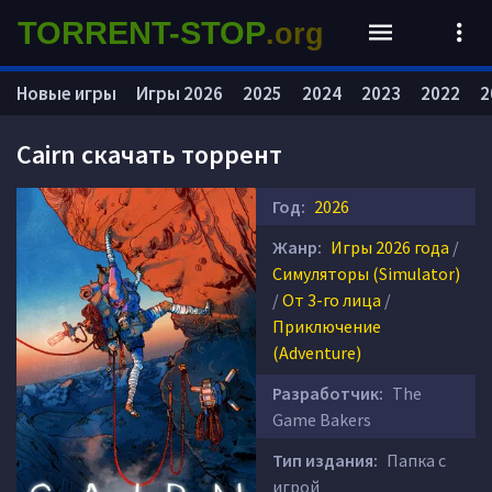
TORRENT-STOP
.org
Новые игры
Игры 2026
2025
2024
2023
2022
2
Cairn скачать торрент
Год:
2026
Жанр:
Игры 2026 года
/
Симуляторы (Simulator)
/
От 3-го лица
/
Приключение
(Adventure)
Разработчик:
The
Game Bakers
Тип издания:
Папка с
игрой