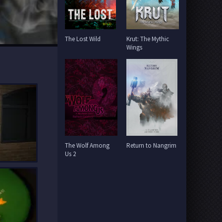
The Lost Wild
Krut: The Mythic
Wings
The Wolf Among
Return to Nangrim
Us 2