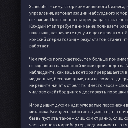
Schedule I – симулятор криминального бизнеса,
управления, автоматизации и абсурдного юмора.
отчаяние. Постепенно вы превращаетесь в босс
Каждый этап требует внимания: поливаете раст
пакетики, назначаете цену и ищете клиентов. 
конский сперматозоид – результатом станет что
работает.
Чем глубже погружаетесь, тем больше понимаете
от идеально налаженной линии производства. 
наблюдайте, как ваша контора превращается в 
медленные, беспомощные, они не ломают двери и
не решите начать стрелять. Вместо хаоса – спо
чиллово скейтбордингом доставлять порошки п
Игра дышит духом инди: угловатые персонажи в с
механика. Всё здесь работает. Даже то, что по
бы выпустить такое – слишком странно, слишком
часть живого мира: бартер, недвижимость, отм