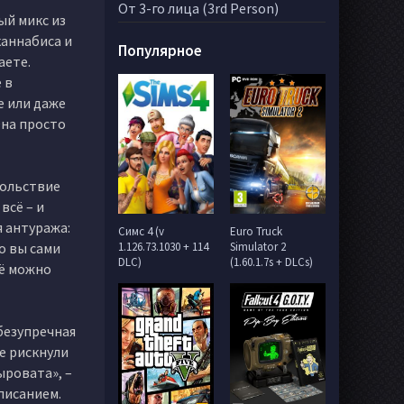
От 3-го лица (3rd Person)
ый микс из
каннабиса и
Популярное
аете.
 в
е или даже
Она просто
вольствие
всё – и
 антуража:
Симс 4 (v
Euro Truck
о вы сами
1.126.73.1030 + 114
Simulator 2
DLC)
(1.60.1.7s + DLCs)
щё можно
 безупречная
не рискнули
ыровата», –
писанием.