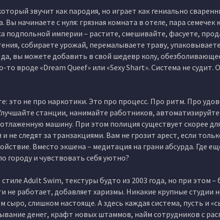
 который звучит как пародия, но играет как гениально сваренн
 Вы начинаете с нуля: грязная комната в отеле, пара семечек 
а подпольной империи – растите, смешивайте, фасуете, прод
ения, собираете урожай, перемалываете траву, упаковываете
И да, вы можете добавить в свой шедевр колу, обезболивающе
-то вроде «Dream Queef» или «Sexy Shart». Система не судит. 
: это не про наркотики. Это про процесс. Про ритм. Про удо
Улучшайте станции, нанимайте работников, автоматизируйте 
отлаженную машину. При этом полиция существует скорее для
 не следят за транзакциями. Вам не грозит арест, если тольк
койствие. Вместо экшена – медитация на грани абсурда. Где е
о городу и чувствовать себя уютно?
тиле Adult Swim, текстуры будто из 2003 года, но при этом –
чти не работает, добавляет харизмы. Никакие крупные студии 
 сыро, слишком настояще. А здесь каждая система, пусть и «с
ывание денег, крафт новых штаммов, найм сотрудников с рас