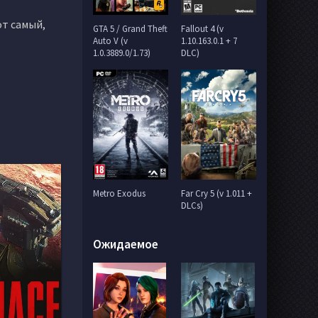
от самый,
GTA 5 / Grand Theft
Fallout 4 (v
Auto V (v
1.10.163.0.1 + 7
1.0.3889.0/1.73)
DLC)
Metro Exodus
Far Cry 5 (v 1.011 +
DLCs)
Ожидаемое