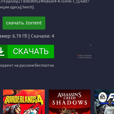
ErrFppiUepZTBl8cWX5z4Yndos04-K7oml6-l_Q/edit?
ции здесь[/leech].
скачать .torrent
змер: 6.79 Гб | Скачали: 4
торрент на русском бесплатно.