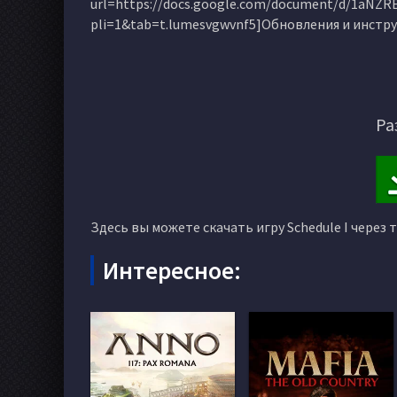
url=https://docs.google.com/document/d/1aNZR
pli=1&tab=t.lumesvgwvnf5]Обновления и инструк
Ра
Здесь вы можете скачать игру Schedule I через 
Интересное: