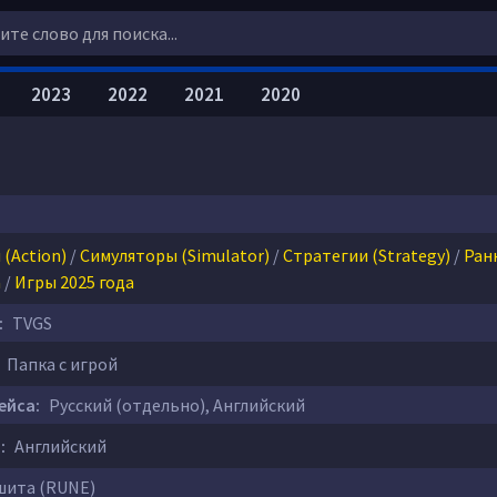
2023
2022
2021
2020
(Action)
/
Симуляторы (Simulator)
/
Стратегии (Strategy)
/
Ран
а
/
Игры 2025 года
:
TVGS
Папка с игрой
ейса:
Русский (отдельно), Английский
:
Английский
ита (RUNE)