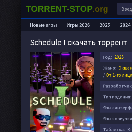
TORRENT-STOP
.org
Новые игры
Игры 2026
2025
2024
Schedule I скачать торрент
Год:
2025
Жанр:
Экшен 
/
От 1-го лиц
Разработчик
Тип издания:
Язык интерф
Язык озвучки
Таблетка:
Вш