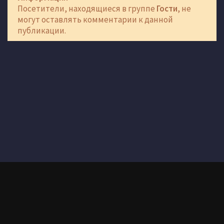
Посетители, находящиеся в группе
Гости
, не
могут оставлять комментарии к данной
публикации.
Здесь вы можете скачать самые качественные раздачи игр через
торрент совершенно бесплатно, игры постоянно обновляются,