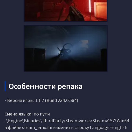
Особенности репака
- Версия игры: 1.1.2 (Build 23422584)
Смена языка:
по пути
..\Engine\Binaries\ThirdParty\Steamworks\Steamv157\Win64
в файле steam_emu.ini изменить строку Language=english