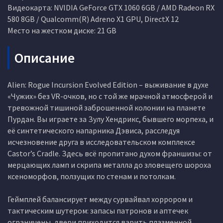
Видеокарта: NVIDIA GeForce GTX 1060 6GB / AMD Radeon RX
580 8GB / Qualcomm(R) Adreno X1 GPU, DirectX 12
Место на жестком диске: 21 GB
Описание
Alien: Rogue Incursion Evolved Edition – выживание в духе
«Чужих» без VR-очков, но с той же мрачной атмосферой и
тревожной тишиной заброшенной колонии на планете
Пурдан. Вы играете за Зулу Хендрикс, бывшего морпеха, и
её синтетического напарника Дэвиса, расследуя
исчезновение друга в исследовательском комплексе
Castor’s Cradle. Здесь всё пропитано духом франшизы: от
мерцающих ламп и скрипа металла до зловещего шороха
ксеноморфов, ползущих по стенам и потолкам.
Геймплей балансирует между сурвайвал хоррором и
тактическим шутером: запасы патронов и аптечек
ограничены, двери приходится варить плазменной