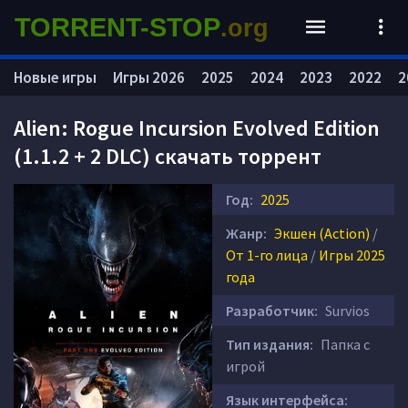
TORRENT-STOP
.org
Новые игры
Игры 2026
2025
2024
2023
2022
2
Alien: Rogue Incursion Evolved Edition
(1.1.2 + 2 DLC) скачать торрент
Год:
2025
Жанр:
Экшен (Action)
/
От 1-го лица
/
Игры 2025
года
Разработчик:
Survios
Тип издания:
Папка с
игрой
Язык интерфейса: