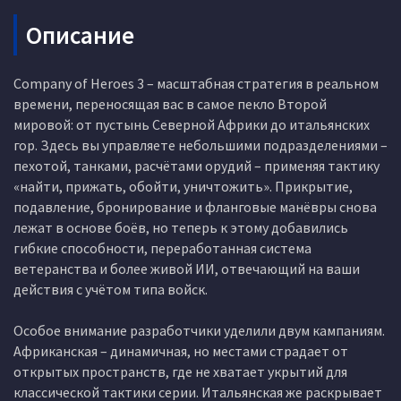
Описание
Company of Heroes 3 – масштабная стратегия в реальном
времени, переносящая вас в самое пекло Второй
мировой: от пустынь Северной Африки до итальянских
гор. Здесь вы управляете небольшими подразделениями –
пехотой, танками, расчётами орудий – применяя тактику
«найти, прижать, обойти, уничтожить». Прикрытие,
подавление, бронирование и фланговые манёвры снова
лежат в основе боёв, но теперь к этому добавились
гибкие способности, переработанная система
ветеранства и более живой ИИ, отвечающий на ваши
действия с учётом типа войск.
Особое внимание разработчики уделили двум кампаниям.
Африканская – динамичная, но местами страдает от
открытых пространств, где не хватает укрытий для
классической тактики серии. Итальянская же раскрывает