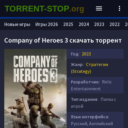
TORRENT-STOP
.org
Новые игры
Игры 2026
2025
2024
2023
2022
2
Company of Heroes 3 скачать торрент
Год:
2023
Жанр:
Стратегии
(Strategy)
Разработчик:
Relic
Entertainment
Тип издания:
Папка с
игрой
Язык интерфейса:
Русский, Английский