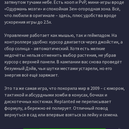
затянутом тучами небе. Есть кооп и PvP, мини-игры вроде
«Одурмань мозги» и спокойная Зен-огородная зона. Всё,
что любили в оригинале – здесь, плюс удобства вроде
ускорения игры до 2.5x.
Управление работает как мышью, так и геймпадом. На
контроллере удобно: курсор двигается через джойстик, а
сбор солнца – автоматический. Хотя есть мелкие
недочёты: нельзя отменить выбор растения, не убрав
курсор с верхней панели. В кампании вас снова проведёт
безумный Дэйв, чьи шутки местами устарели, но его
энергия всё ещё заряжает.
Это та же самая игра, что покорила мир в 2009 – с юмором,
тактикой и абсурдными зомби в конусах, бочках и
дискотечных костюмах. Replanted не переписывает
формулу, а бережно её полирует. Отличный повод
вернуться в сад или впервые взяться за лейку и семена.