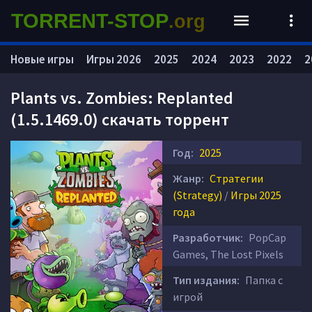
TORRENT-STOP
.org
Новые игры
Игры 2026
2025
2024
2023
2022
2
Plants vs. Zombies: Replanted
(1.5.1469.0) скачать торрент
Год:
2025
Жанр:
Стратегии
(Strategy)
/
Игры 2025
года
Разработчик:
PopCap
Games, The Lost Pixels
Тип издания:
Папка с
игрой