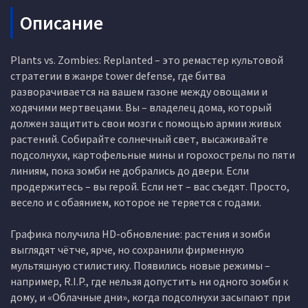
Описание
Plants vs. Zombies: Replanted – это ремастер культовой
стратегии в жанре tower defense, где битва
разворачивается на вашем газоне между овощами и
ходячими мертвецами. Вы – владелец дома, который
должен защитить свои мозги с помощью армии живых
растений. Собирайте солнечный свет, высаживайте
подсолнухи, картофельные мины и горохострелы по пяти
линиям, пока зомби не добрались до двери. Если
продержитесь – вы герой. Если нет – вас съедят. Просто,
весело и с обаянием, которое не теряется с годами.
Графика получила HD-обновление: растения и зомби
выглядят чётче, ярче, но сохранили фирменную
мультяшную стилистику. Появились новые режимы –
например, R.I.P., где нельзя допустить ни одного зомби к
дому, и «Облачные дни», когда подсолнухи засыпают при