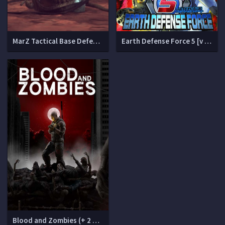
MarZ Tactical Base Defense [v20190502]
Earth Defense Force 5 [v 1.0 + 20 DLC]
Blood and Zombies (+ 2 DLC)