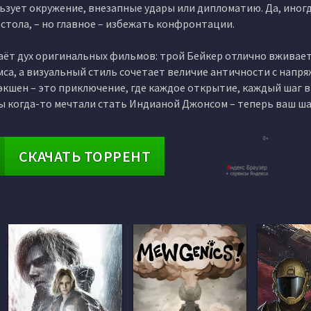
льзует окружение, внезапные удары или дипломатию. Да, иног
 стола, – но главное – избежать конфронтации.
едаёт дух оригинальных фильмов: трой Бейкер отлично вживает
мса, а визуальный стиль сочетает величие античности с напр
экшен – это приключение, где каждое открытие, каждый шаг 
вы когда-то мечтали стать Индианой Джонсом – теперь ваш ша
СКАЧАТЬ ТОРРЕНТ