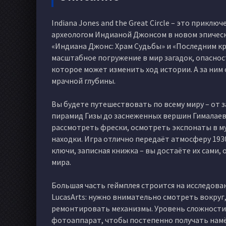
Indiana Jones and the Great Circle – это прикл
археологом Индианой Джонсом в новом эпическ
«Индиана Джонс: Храм Судьбы» и «Последним кре
масштабное погружение в мир загадок, опасност
которое может изменить ход истории. А за ним 
мрачной глубины.
Вы будете путешествовать по всему миру – от 
пирамид Гизы до заснеженных вершин Гималаев
рассмотреть фрески, осмотреть экспонаты в м
находки. Игра отлично передаёт атмосферу 1930-х
ключи, записная книжка – вы достаёте их сами,
мира.
Большая часть геймплея строится на исследов
LucasArts: нужно внимательно смотреть вокру
ремонтировать механизмы. Уровень сложности 
фотоаппарат, чтобы постепенно получать намёки