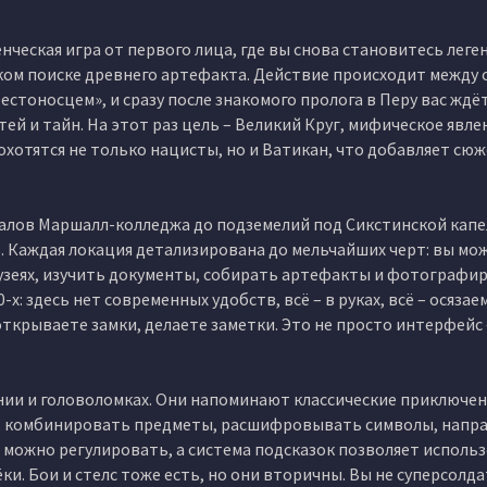
юченческая игра от первого лица, где вы снова становитесь лег
ом поиске древнего артефакта. Действие происходит между
стоносцем», и сразу после знакомого пролога в Перу вас ждё
ей и тайн. На этот раз цель – Великий Круг, мифическое явле
охотятся не только нацисты, но и Ватикан, что добавляет сю
залов Маршалл-колледжа до подземелий под Сикстинской капе
. Каждая локация детализирована до мельчайших черт: вы мо
узеях, изучить документы, собирать артефакты и фотографи
: здесь нет современных удобств, всё – в руках, всё – осязаем
 открываете замки, делаете заметки. Это не просто интерфейс 
ании и головоломках. Они напоминают классические приключе
г, комбинировать предметы, расшифровывать символы, напра
можно регулировать, а система подсказок позволяет исполь
. Бои и стелс тоже есть, но они вторичны. Вы не суперсолда