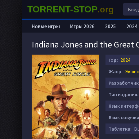
TORRENT-STOP
.org
Новые игры
Игры 2026
2025
2024
Indiana Jones and the Great 
Год:
2024
Жанр:
Экшен 
Разработчик
Тип издания:
Язык интерф
Язык озвучки
Таблетка:
Вш