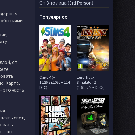
От 3-го лица (3rd Person)
ендарным
Популярное
 событиями
т
ние,
жету
ллой, от
жете
ровать
Симс 4 (v
Euro Truck
о. Карта,
1.126.73.1030 + 114
Simulator 2
DLC)
(1.60.1.7s + DLCs)
– это часть
ния
влять свет,
зовать
т – вы