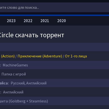
2023
2022
2021
2020
Circle скачать торрент
(Action)
/
Приключение (Adventure)
/
От 1-го лица
:
MachineGames
Папка с игрой
ейса:
Русский, Английский
:
Английский
ита (Goldberg + Steamless)