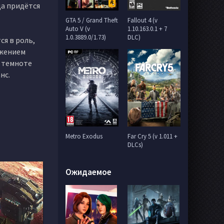
да придётся
GTA 5 / Grand Theft
Fallout 4 (v
Auto V (v
1.10.163.0.1 + 7
1.0.3889.0/1.73)
DLC)
ся в роль,
яжением
в темноте
нс.
Metro Exodus
Far Cry 5 (v 1.011 +
DLCs)
Ожидаемое